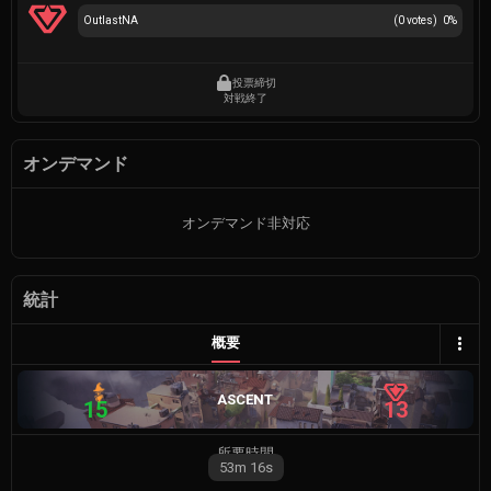
OutlastNA
(
0
votes)
0
%
投票締切
対戦終了
オンデマンド
オンデマンド非対応
統計
概要
ASCENT
15
13
所要時間
53m
16s