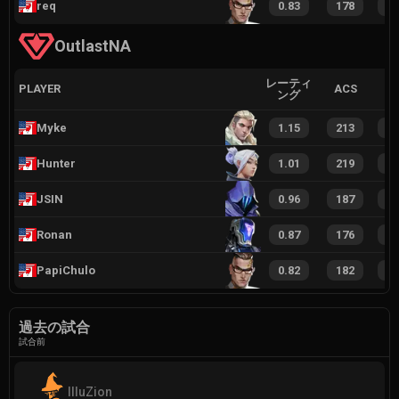
req
0.83
178
1
OutlastNA
レーティ
PLAYER
ACS
ング
Myke
1.15
213
2
Hunter
1.01
219
2
JSIN
0.96
187
1
Ronan
0.87
176
1
PapiChulo
0.82
182
1
過去の試合
試合前
IlluZion