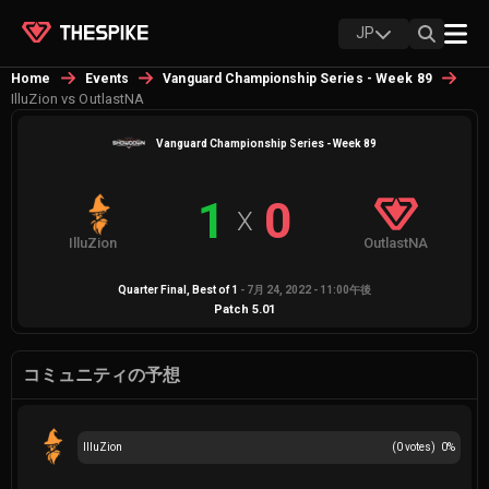
JP
Home
Events
Vanguard Championship Series - Week 89
IlluZion vs OutlastNA
Vanguard Championship Series - Week 89
1
0
X
IlluZion
OutlastNA
Quarter Final
, Best of
1
-
7月 24, 2022 - 11:00午後
Patch
5.01
コミュニティの予想
IlluZion
(
0
votes)
0
%