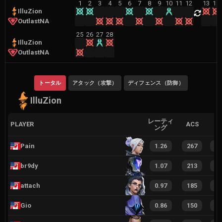
1
2
3
4
5
6
7
8
9
10
11
12
13
14
IlluZion
OutlastNA
25
26
27
28
IlluZion
OutlastNA
トータル
アタック（攻撃）
ディフェンス（防御）
IlluZion
レーティ
PLAYER
ACS
ング
Pain
1.26
267
2
br9dy
1.07
213
2
attach
0.97
185
1
Gio
0.86
150
1