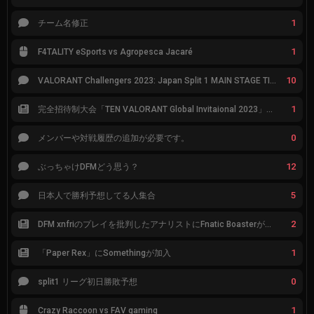
1
チーム名修正
1
F4TALITY eSports vs Agropesca Jacaré
10
VALORANT Challengers 2023: Japan Split 1 MAIN STAGE TIER表
1
完全招待制大会「TEN VALORANT Global Invitaional 2023」が韓国で開催
0
メンバーや対戦履歴の追加が必要です。
12
ぶっちゃけDFMどう思う？
5
日本人で勝利予想してる人集合
2
DFM xnfriのプレイを批判したアナリストにFnatic Boasterが反応「DFMは仕組みの強化が必要なだけ」
1
「Paper Rex」にSomethingが加入
0
split1 リーグ初日勝敗予想
1
Crazy Raccoon vs FAV gaming