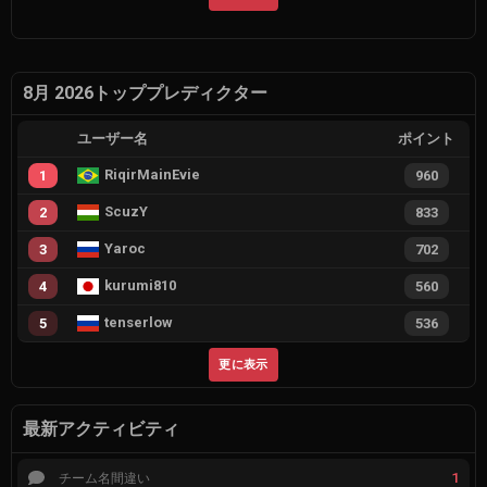
8月 2026トッププレディクター
ユーザー名
ポイント
RiqirMainEvie
1
960
ScuzY
2
833
Yaroc
3
702
kurumi810
4
560
tenserlow
5
536
更に表示
最新アクティビティ
1
チーム名間違い