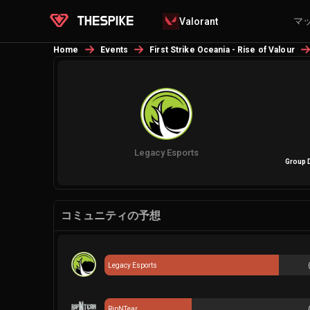
マ
Valorant
Home
Events
First Strike Oceania - Rise of Valour
Legacy Esports
Group D
コミュニティの予想
Legacy Esports
RipNTear