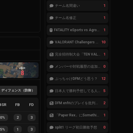
1
チーム名間違い
1
チーム名修正
1
F4TALITY eSports vs Agropesca Jacaré
10
VALORANT Challengers 2023: Japan Split 1 MAIN STAGE TIER表
1
完全招待制大会「TEN VALORANT Global Invitaional 2023」が韓国で開催
0
メンバーや対戦履歴の追加が必要です。
8
12
ぶっちゃけDFMどう思う？
ディフェンス（防御）
5
日本人で勝利予想してる人集合
2
DFM xnfriのプレイを批判したアナリストにFnatic Boasterが反応「DFMは仕組みの強化が必要なだけ」
BSR
FB
FD
1
「Paper Rex」にSomethingが加入
40%
2
3
0
split1 リーグ初日勝敗予想
25%
1
3