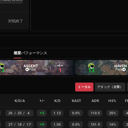
対戦終了
概要
パフォーマンス
ASCENT
HAVEN
13
1
13
Pick
Pick
トータル
アタック（攻撃）
K/D/A
+/-
K/D
KAST
ADR
HS%
F
26
/
23
/
4
+
3
1.13
0.0%
110.5
25%
27
/
18
/
17
+
9
1.50
0.0%
151.9
16%