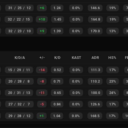
31
/
25
/
12
+
6
1.24
0.0%
146.6
19%
32
/
22
/
15
+
10
1.45
0.0%
164.8
19%
32
/
23
/
10
+
9
1.39
0.0%
170.0
13%
K/D/A
+/-
K/D
KAST
ADR
HS%
F
15
/
29
/
11
-14
0.52
0.0%
111.3
17%
20
/
28
/
8
-8
0.71
0.0%
110.2
23%
20
/
31
/
13
-11
0.65
0.0%
100.0
24%
27
/
32
/
7
-5
0.84
0.0%
126.6
17%
29
/
28
/
12
+
1
1.04
0.0%
168.5
17%
1