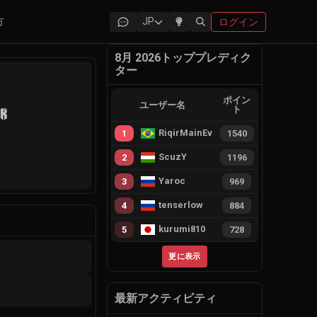
方
JP
ログイン
8月 2026トッププレディク
ター
ポイン
ユーザー名
ト
RiqirMainEvie
1
1540
r
ScuzY
2
1196
Yaroc
3
969
tenserlow
4
884
kurumi810
5
728
更に表示
最新アクティビティ