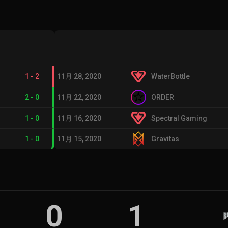
1
-
2
11月 28, 2020
WaterBottle
2
-
0
11月 22, 2020
ORDER
1
-
0
11月 16, 2020
Spectral Gaming
1
-
0
11月 15, 2020
Gravitas
0
1