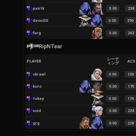
pan1k
0.00
238
deoxiDE
0.00
290
ferg
0.00
262
RipNTear
レーテ
PLAYER
ACS
ィング
skrawl
0.00
150
koro
0.00
175
1ukey
0.00
174
void
0.00
224
grg
0.00
228