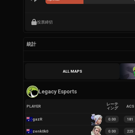
投票締切
統計
ALL MAPS
Legacy Esports
レーテ
PLAYER
ACS
ィング
gazR
0.00
181
zenk0k0
0.00
225