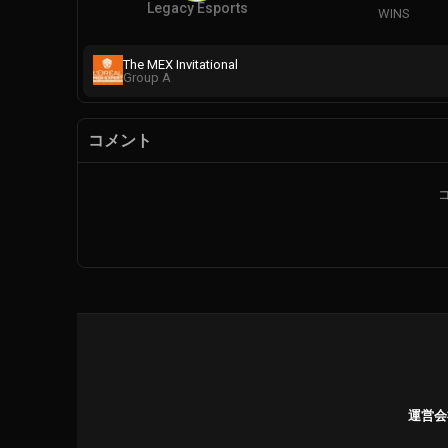
Legacy Esports
WINS
The MEX Invitational
Group A
コメント
運営会