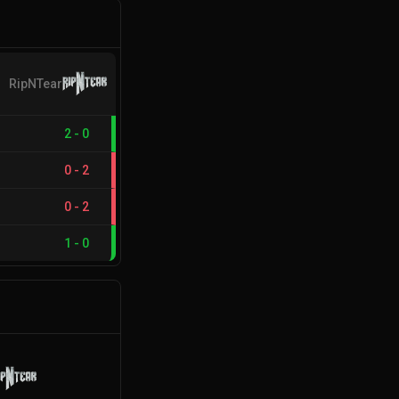
RipNTear
2
-
0
0
-
2
0
-
2
1
-
0