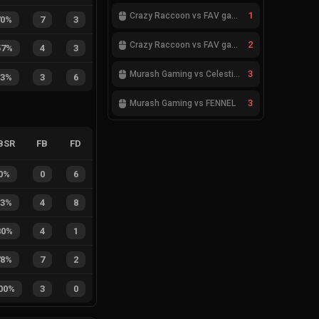
1
Crazy Raccoon vs FAV gaming
70%
7
3
2
Crazy Raccoon vs FAV gaming
57%
4
3
3
Murash Gaming vs Celestials
33%
3
6
3
Murash Gaming vs FENNEL
BSR
FB
FD
0%
0
6
33%
4
8
80%
4
1
78%
7
2
00%
3
0