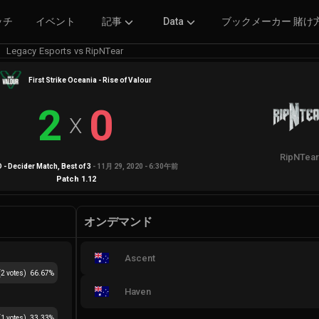
ッチ
イベント
記事
Data
ブックメーカー 賭け
Legacy Esports vs RipNTear
First Strike Oceania - Rise of Valour
2
0
X
RipNTea
 - Decider Match
, Best of
3
-
11月 29, 2020 - 6:30午前
Patch
1.12
オンデマンド
Ascent
(
2
votes)
66.67
%
Haven
(
1
votes)
33.33
%