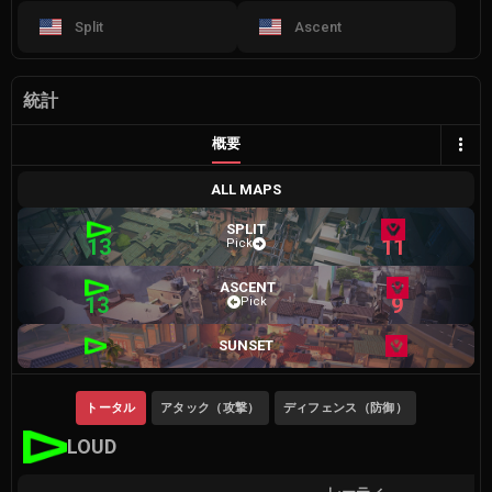
Split
Ascent
統計
概要
ALL MAPS
SPLIT
13
11
Pick
ASCENT
13
9
Pick
SUNSET
トータル
アタック（攻撃）
ディフェンス（防御）
LOUD