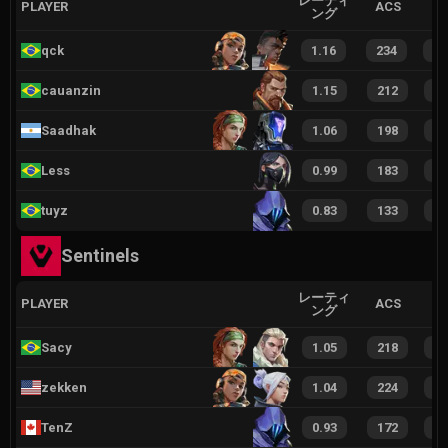
レーティ
PLAYER
ACS
ング
qck
1.16
234
3
cauanzin
1.15
212
3
Saadhak
1.06
198
3
Less
0.99
183
2
tuyz
0.83
133
2
Sentinels
レーティ
PLAYER
ACS
ング
Sacy
1.05
218
3
zekken
1.04
224
3
TenZ
0.93
172
2