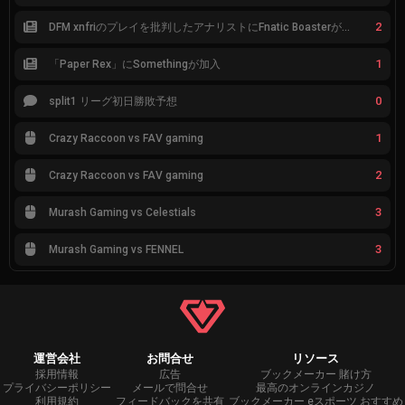
2
DFM xnfriのプレイを批判したアナリストにFnatic Boasterが反応「DFMは仕組みの強化が必要なだけ」
1
「Paper Rex」にSomethingが加入
0
split1 リーグ初日勝敗予想
1
Crazy Raccoon vs FAV gaming
2
Crazy Raccoon vs FAV gaming
3
Murash Gaming vs Celestials
3
Murash Gaming vs FENNEL
運営会社
お問合せ
リソース
採用情報
広告
ブックメーカー 賭け方
プライバシーポリシー
メールで問合せ
最高のオンラインカジノ
利用規約
フィードバックを共有
ブックメーカー eスポーツ おすすめ