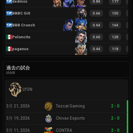
dedmos
0.84
177
3
BBBC Gi0
0.66
150
2
BBB Crunch
0.64
164
2
Peloncito
0.60
128
2
paganus
0.44
118
1
過去の試合
試合前
LYON
3月 21, 2026
Tezcat Gaming
2
-
0
3月 19, 2026
Chivas Esports
2
-
0
3月 11, 2026
CONTRA
2
-
0