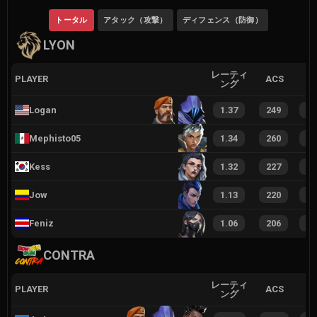
トータル
アタック（攻撃）
ディフェンス（防御）
LYON
レーティ
PLAYER
ACS
ング
Logan
1.37
249
4
Mephisto05
1.34
260
5
Kess
1.32
227
4
Jow
1.13
220
4
Feniz
1.06
206
3
CONTRA
レーティ
PLAYER
ACS
ング