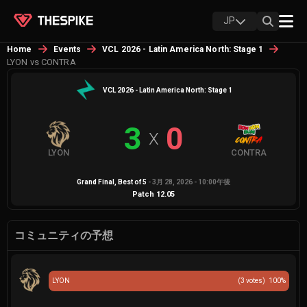
JP
Home
Events
VCL 2026 - Latin America North: Stage 1
LYON vs CONTRA
VCL 2026 - Latin America North: Stage 1
3
0
X
LYON
CONTRA
Grand Final
, Best of
5
-
3月 28, 2026 - 10:00午後
Patch
12.05
コミュニティの予想
LYON
(
3
votes)
100
%