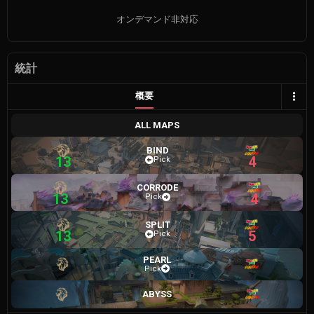
オンデマンド非対応
統計
概要
ALL MAPS
BIND
13
4
Pick
CORRODE
13
4
Pick
SPLIT
13
5
Pick
PEARL
Pick
ABYSS