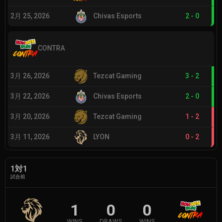
2月 25, 2026
Chivas Esports
2
-
0
CONTRA
3月 26, 2026
Tezcat Gaming
3
-
2
3月 22, 2026
Chivas Esports
2
-
0
3月 20, 2026
Tezcat Gaming
1
-
2
3月 11, 2026
LYON
0
-
2
1対1
試合前
1
0
0
WINS
DRAWS
WINS