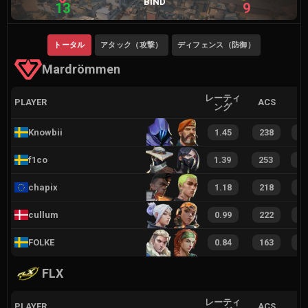
BIND
13
9
トータル
アタック（攻撃）
ディフェンス（防御）
Mardrömmen
レーティ
PLAYER
ACS
ング
Knowbii
1.45
238
3
f1co
1.39
253
4
chapix
1.18
218
3
cullum
0.99
222
3
FOLKE
0.84
163
2
FLX
レーティ
PLAYER
ACS