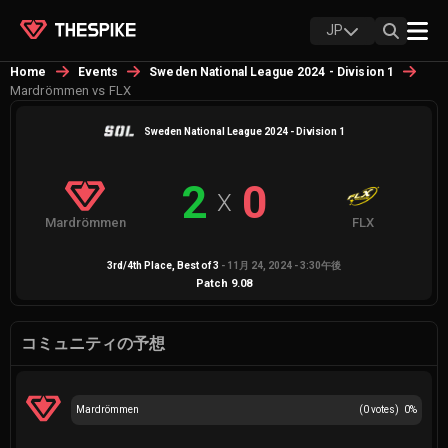
JP
Home
Events
Sweden National League 2024 - Division 1
Mardrömmen vs FLX
Sweden National League 2024 - Division 1
2
0
X
Mardrömmen
FLX
3rd/4th Place
, Best of
3
-
11月 24, 2024 - 3:30午後
Patch
9.08
コミュニティの予想
Mardrömmen
(
0
votes)
0
%