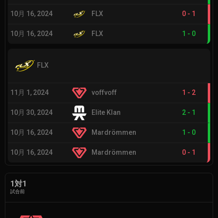
10月 16, 2024
FLX
0
-
1
10月 16, 2024
FLX
1
-
0
FLX
11月 1, 2024
voffvoff
1
-
2
10月 30, 2024
Elite Klan
2
-
1
10月 16, 2024
Mardrömmen
1
-
0
10月 16, 2024
Mardrömmen
0
-
1
1対1
試合前