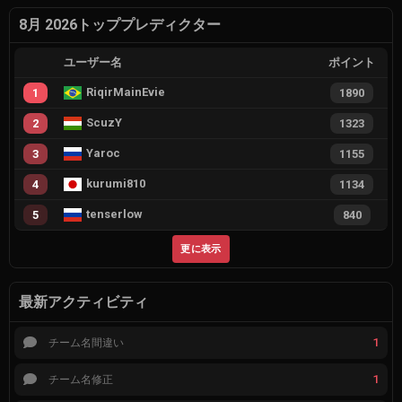
8月 2026トッププレディクター
ユーザー名
ポイント
RiqirMainEvie
1
1890
ScuzY
2
1323
Yaroc
3
1155
kurumi810
4
1134
tenserlow
5
840
更に表示
最新アクティビティ
1
チーム名間違い
1
チーム名修正