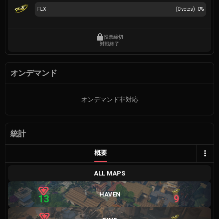
FLX
(
0
votes)
0
%
投票締切
対戦終了
オンデマンド
オンデマンド非対応
統計
概要
ALL MAPS
HAVEN
13
9