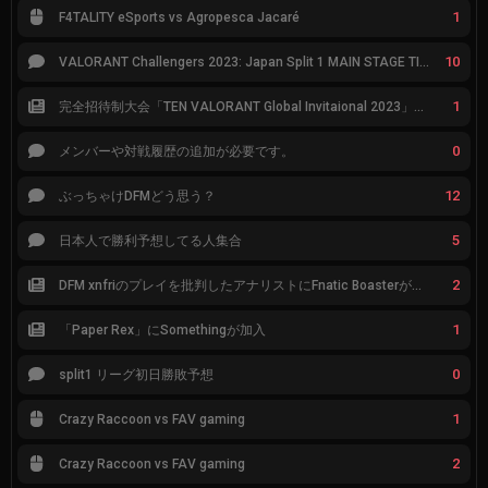
1
F4TALITY eSports vs Agropesca Jacaré
10
VALORANT Challengers 2023: Japan Split 1 MAIN STAGE TIER表
1
完全招待制大会「TEN VALORANT Global Invitaional 2023」が韓国で開催
0
メンバーや対戦履歴の追加が必要です。
12
ぶっちゃけDFMどう思う？
5
日本人で勝利予想してる人集合
2
DFM xnfriのプレイを批判したアナリストにFnatic Boasterが反応「DFMは仕組みの強化が必要なだけ」
1
「Paper Rex」にSomethingが加入
0
split1 リーグ初日勝敗予想
1
Crazy Raccoon vs FAV gaming
2
Crazy Raccoon vs FAV gaming