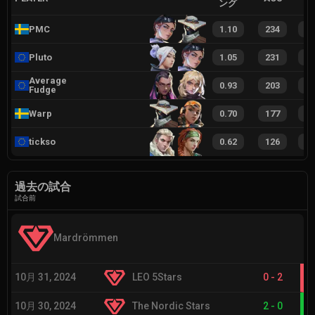
ング
PMC
1.10
234
3
Pluto
1.05
231
3
Average
0.93
203
3
Fudge
Warp
0.70
177
2
tickso
0.62
126
1
過去の試合
試合前
Mardrömmen
10月 31, 2024
LEO 5Stars
0
-
2
10月 30, 2024
The Nordic Stars
2
-
0