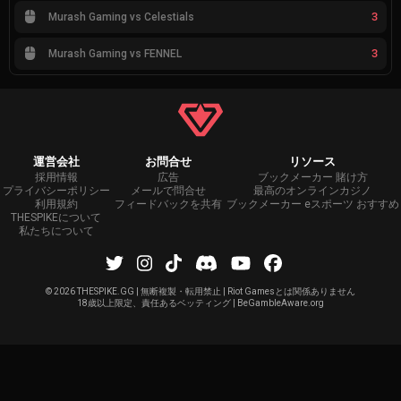
3
Murash Gaming vs Celestials
3
Murash Gaming vs FENNEL
運営会社
お問合せ
リソース
採用情報
広告
ブックメーカー 賭け方
プライバシーポリシー
メールで問合せ
最高のオンラインカジノ
利用規約
フィードバックを共有
ブックメーカー eスポーツ おすすめ
THESPIKEについて
私たちについて
©
2026 THESPIKE.GG | 無断複製・転用禁止 | Riot Gamesとは関係ありません
18歳以上限定、責任あるベッティング | BeGambleAware.org