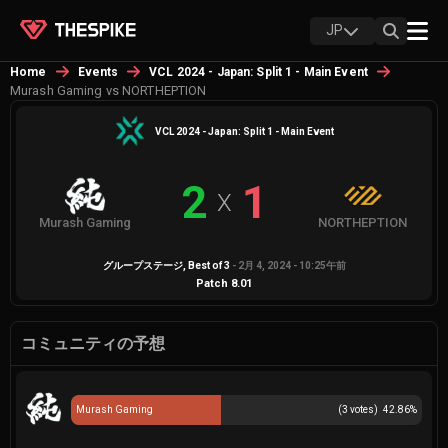
JP
Home
Events
VCL 2024 - Japan: Split 1 - Main Event
Murash Gaming vs NORTHEPTION
VCL 2024 - Japan: Split 1 - Main Event
2
1
X
Murash Gaming
NORTHEPTION
グループステージ
, Best of
3
-
2月 4, 2024 - 10:25午前
Patch
8.01
コミュニティの予想
Murash Gaming
(
3
votes)
42.86
%