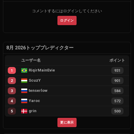
コメントするにはログインしてください
ログイン
8月 2026トッププレディクター
ユーザー名
ポイント
RiqirMainEvie
1
931
ScuzY
2
901
tenserlow
3
584
Yaroc
4
572
grin
5
500
更に表示