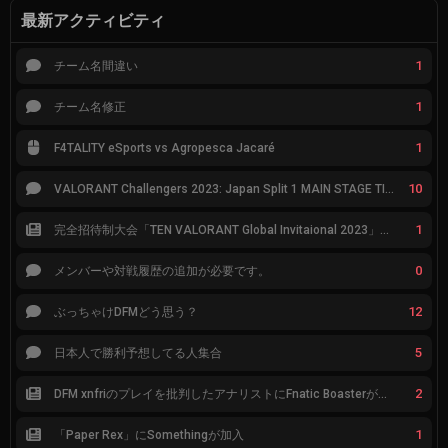
最新アクティビティ
1
チーム名間違い
1
チーム名修正
1
F4TALITY eSports vs Agropesca Jacaré
10
VALORANT Challengers 2023: Japan Split 1 MAIN STAGE TIER表
1
完全招待制大会「TEN VALORANT Global Invitaional 2023」が韓国で開催
0
メンバーや対戦履歴の追加が必要です。
12
ぶっちゃけDFMどう思う？
5
日本人で勝利予想してる人集合
2
DFM xnfriのプレイを批判したアナリストにFnatic Boasterが反応「DFMは仕組みの強化が必要なだけ」
1
「Paper Rex」にSomethingが加入