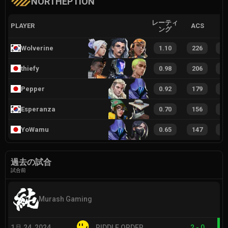
NORTHEPTION
レーティ
PLAYER
ACS
ング
Wolverine
1.10
226
5
thiefy
0.98
206
4
Pepper
0.92
179
3
Esperanza
0.70
156
3
YoWamu
0.65
147
2
過去の試合
試合前
Murash Gaming
1月 24, 2024
RIDDLE ORDER
2
-
0