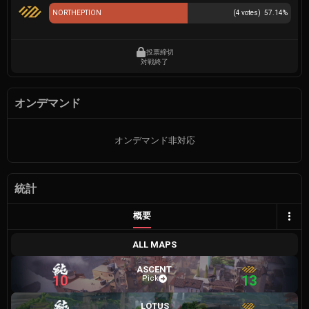
NORTHEPTION
(
4
votes)
57.14
%
投票締切
対戦終了
オンデマンド
オンデマンド非対応
統計
概要
ALL MAPS
ASCENT
10
13
Pick
LOTUS