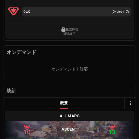
QwQ
(
0
votes)
0
%
投票締切
対戦終了
オンデマンド
オンデマンド非対応
統計
概要
ALL MAPS
ASCENT
10
13