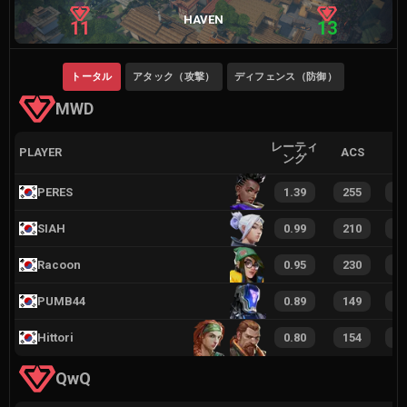
HAVEN
11
13
トータル
アタック（攻撃）
ディフェンス（防御）
MWD
レーティ
PLAYER
ACS
ング
PERES
1.39
255
4
SIAH
0.99
210
3
Racoon
0.95
230
3
PUMB44
0.89
149
2
Hittori
0.80
154
2
QwQ