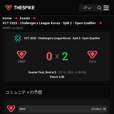
JP
Home
Events
VCT 2023 - Challengers League Korea - Split 2 - Open Qualifier
MWD vs QwQ
VCT 2023 - Challengers League Korea - Split 2 - Open Qualifier
0
2
X
MWD
QwQ
Quarter Final
, Best of
3
-
3月 18, 2023 - 6:20午前
Patch
6.05
コミュニティの予想
MWD
(
0
votes)
0
%