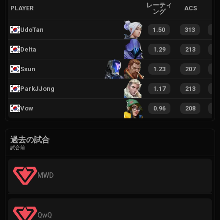
レーティ
PLAYER
ACS
ング
UdoTan
1.50
313
5
Delta
1.29
213
3
Ssun
1.23
207
3
ParkJJong
1.17
213
3
Vow
0.96
208
3
過去の試合
試合前
MWD
QwQ