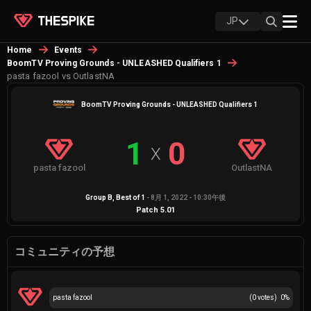
JP
Home
Events
BoomTV Proving Grounds - UNLEASHED Qualifiers 1
pasta fazool vs OutlastNA
BoomTV Proving Grounds - UNLEASHED Qualifiers 1
1
0
X
pasta fazool
OutlastNA
Group B
, Best of
1
-
8月 1, 2022 - 10:30午後
Patch
5.01
コミュニティの予想
pasta fazool
(
0
votes)
0
%