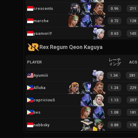
crescents
0.96
211
marche
0.72
128
yaamoriY
0.63
145
Rex Regum Qeon Kaguya
レーテ
PLAYER
ACS
ィング
Ayumiii
1.34
281
Alluka
1.24
229
capriciouS
1.13
207
bes
1.08
181
nabbsky
0.88
178