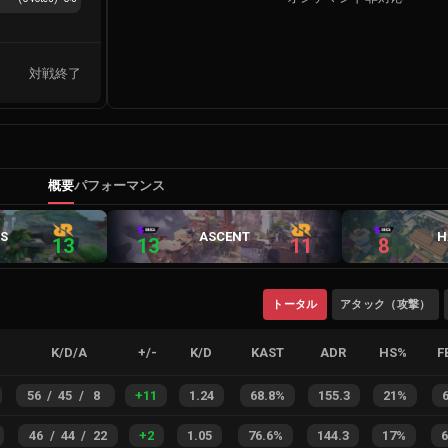
対戦終了
概要
パフォーマンス
S
ASCENT
H
13
13
11
8
トータル
アタック（攻撃）
K/D/A
+/-
K/D
KAST
ADR
HS%
F
56
/
45
/
8
+
11
1.24
68.8%
155.3
21%
46
/
44
/
22
+
2
1.05
76.6%
144.3
17%