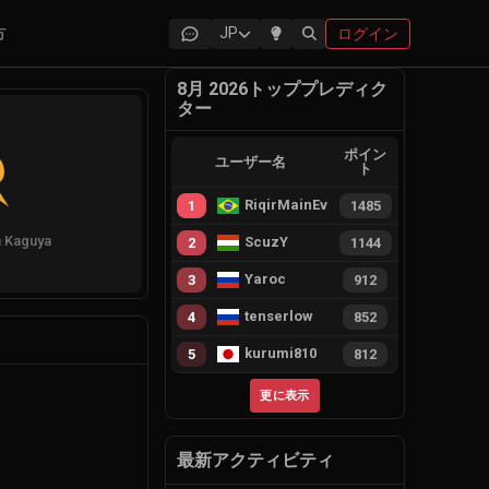
方
JP
ログイン
8月 2026トッププレディク
ター
ポイン
ユーザー名
ト
RiqirMainEvie
1
1485
 Kaguya
ScuzY
2
1144
Yaroc
3
912
tenserlow
4
852
kurumi810
5
812
更に表示
最新アクティビティ