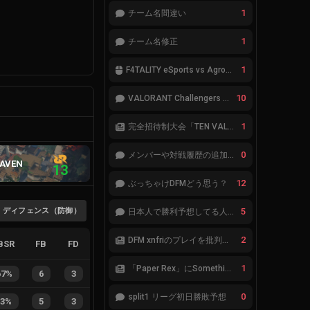
1
チーム名間違い
1
チーム名修正
1
F4TALITY eSports vs Agropesca Jacaré
10
VALORANT Challengers 2023: Japan Split 1 MAIN STAGE TIER表
1
完全招待制大会「TEN VALORANT Global Invitaional 2023」が韓国で開催
0
メンバーや対戦履歴の追加が必要です。
AVEN
13
12
ぶっちゃけDFMどう思う？
ディフェンス（防御）
5
日本人で勝利予想してる人集合
2
DFM xnfriのプレイを批判したアナリストにFnatic Boasterが反応「DFMは仕組みの強化が必要なだけ」
BSR
FB
FD
1
「Paper Rex」にSomethingが加入
67%
6
3
0
split1 リーグ初日勝敗予想
63%
5
3