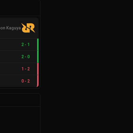
on Kaguya
2
-
1
2
-
0
1
-
2
0
-
2