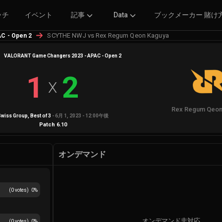
ッチ
イベント
記事
Data
ブックメーカー 賭け
SCYTHE NWJ vs Rex Regum Qeon Kaguya
C - Open 2
VALORANT Game Changers 2023 - APAC - Open 2
1
2
X
Rex Regum Qeon
Swiss Group
, Best of
3
-
6月 1, 2023 - 12:00午後
Patch
6.10
オンデマンド
(
0
votes)
0
%
オンデマンド非対応
(
0
votes)
0
%