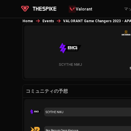
マ
Valorant
Home
Events
VALORANT Game Changers 2023 - APA
SCYTHE NWJ
コミュニティの予想
SCYTHE NWJ
Rex Regum Qeon Kaguya