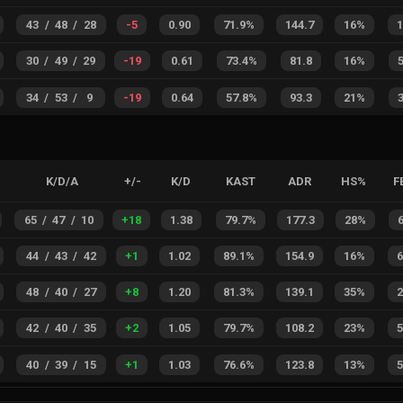
43
/
48
/
28
-5
0.90
71.9%
144.7
16%
30
/
49
/
29
-19
0.61
73.4%
81.8
16%
34
/
53
/
9
-19
0.64
57.8%
93.3
21%
K/D/A
+/-
K/D
KAST
ADR
HS%
F
65
/
47
/
10
+
18
1.38
79.7%
177.3
28%
44
/
43
/
42
+
1
1.02
89.1%
154.9
16%
48
/
40
/
27
+
8
1.20
81.3%
139.1
35%
42
/
40
/
35
+
2
1.05
79.7%
108.2
23%
40
/
39
/
15
+
1
1.03
76.6%
123.8
13%