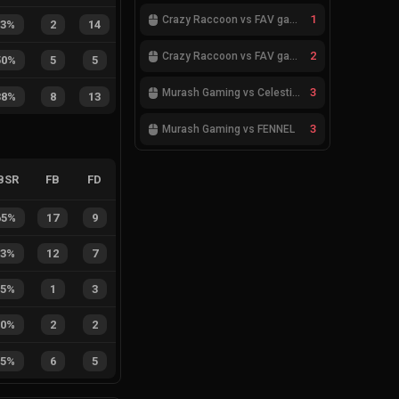
1
Crazy Raccoon vs FAV gaming
13%
2
14
2
Crazy Raccoon vs FAV gaming
50%
5
5
3
Murash Gaming vs Celestials
38%
8
13
3
Murash Gaming vs FENNEL
BSR
FB
FD
65%
17
9
63%
12
7
25%
1
3
50%
2
2
55%
6
5