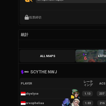
投票締切
統計
ALL MAPS
LOTU
6
SCYTHE NWJ
レーテ
PLAYER
ACS
ィング
skyelyse
1.13
237
oreopheliaa
1.03
216