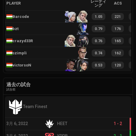
レーティ
PLAYER
ACS
ング
Barcode
1.05
221
2
bzt
0.79
176
2
crazyd33R
0.76
165
2
szimpli
0.74
162
2
victorsoN
0.53
120
1
過去の試合
試合前
Team Finest
3月 6, 2022
HEET
1
-
2