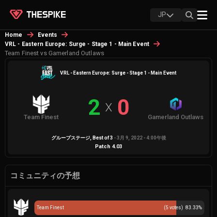
JP
Home
Events
VRL - Eastern Europe: Surge - Stage 1 - Main Event
Team Finest vs Gamerland Outlaws
VRL - Eastern Europe: Surge - Stage 1 - Main Event
2
0
X
Team Finest
Gamerland Outlaws
グループステージ
, Best of
3
-
3月 9, 2022 - 4:00午後
Patch
4.03
コミュニティの予想
Team Finest
(
5
votes)
83.33
%