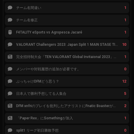
1
チーム名間違い
1
チーム名修正
1
F4TALITY eSports vs Agropesca Jacaré
10
VALORANT Challengers 2023: Japan Split 1 MAIN STAGE TIER表
1
完全招待制大会「TEN VALORANT Global Invitaional 2023」が韓国で開催
0
メンバーや対戦履歴の追加が必要です。
12
ぶっちゃけDFMどう思う？
5
日本人で勝利予想してる人集合
2
DFM xnfriのプレイを批判したアナリストにFnatic Boasterが反応「DFMは仕組みの強化が必要なだけ」
1
「Paper Rex」にSomethingが加入
0
split1 リーグ初日勝敗予想