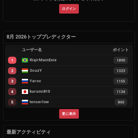
ログイン
8月 2026トッププレディクター
ユーザー名
ポイント
RiqirMainEvie
1
1890
ScuzY
2
1323
Yaroc
3
1155
kurumi810
4
1134
tenserlow
5
840
更に表示
最新アクティビティ