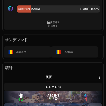
Gamerland Outlaws
(
1
votes)
16.67
%
投票締切
対戦終了
オンデマンド
Ascent
Icebox
統計
概要
ALL MAPS
ASCENT
13
4
Pick