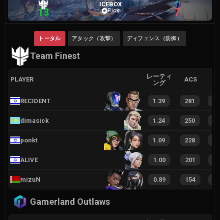
ICEBOX
13
7
Pick
トータル
アタック（攻撃）
ディフェンス（防御）
Team Finest
レーティ
PLAYER
ACS
ング
RECIDENT
1.39
281
3
dimasick
1.24
250
3
ponkt
1.09
228
3
ALIVE
1.00
201
2
mizuN
0.89
154
2
Gamerland Outlaws