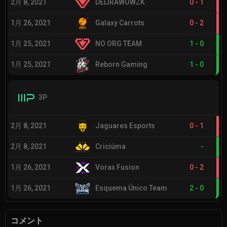
2月 8, 2021
DELIRAWOWZK
0
-
1
1月 26, 2021
Galaxy Carrots
0
-
2
1月 25, 2021
NO ORG TEAM
1
-
0
1月 25, 2021
Reborn Gaming
1
-
0
3P
2月 8, 2021
Jaguares Esports
0
-
1
2月 8, 2021
Criciúma
-
1月 26, 2021
Vorax Fusion
0
-
2
1月 26, 2021
Esquema Único Team
2
-
0
コメント