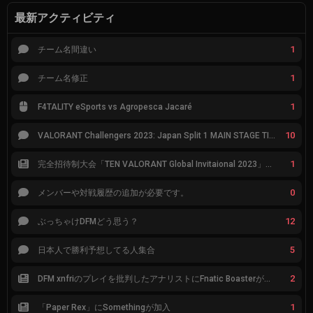
最新アクティビティ
1
チーム名間違い
1
チーム名修正
1
F4TALITY eSports vs Agropesca Jacaré
10
VALORANT Challengers 2023: Japan Split 1 MAIN STAGE TIER表
1
完全招待制大会「TEN VALORANT Global Invitaional 2023」が韓国で開催
0
メンバーや対戦履歴の追加が必要です。
12
ぶっちゃけDFMどう思う？
5
日本人で勝利予想してる人集合
2
DFM xnfriのプレイを批判したアナリストにFnatic Boasterが反応「DFMは仕組みの強化が必要なだけ」
1
「Paper Rex」にSomethingが加入