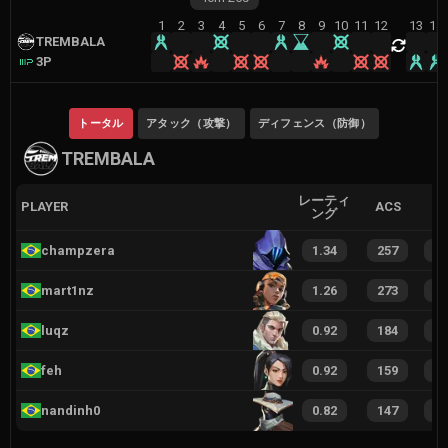
1
2
3
4
5
6
7
8
9
10
11
12
13
14
TREMBALA
3P
トータル
アタック（攻撃）
ディフェンス（防御）
TREMBALA
レーティ
PLAYER
ACS
ング
champzera
1.34
257
1
mart1nz
1.26
273
1
luqz
0.92
184
1
feh
0.92
159
1
nandinh0
0.82
147
1