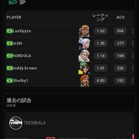
3P
レーティ
PLAYER
ACS
ング
LuxXyyzx
1.62
354
2
mSN
1.35
277
2
N3RDOLA
1.14
168
1
toddy brown
1.01
226
1
Shelby1
0.83
155
1
過去の試合
試合前
TREMBALA