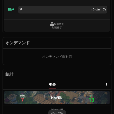
3P
(
0
votes)
0
%
投票締切
対戦終了
オンデマンド
オンデマンド非対応
統計
概要
HAVEN
7
13
所要時間
46m
25s