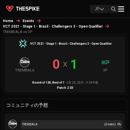
JP
Home
Events
VCT 2021 - Stage 1 - Brazil - Challengers 3 - Open Qualifier
TREMBALA vs 3P
VCT 2021 - Stage 1 - Brazil - Challengers 3 - Open Qualifier
0
1
X
TREMBALA
3P
Round of 128
, Best of
1
-
2月 22, 2021 - 9:00午後
Patch
2.03
コミュニティの予想
TREMBALA
(
0
votes)
0
%