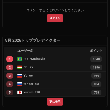
コメントするにはログインしてください
ログイン
8月 2026トッププレディクター
ユーザー名
ポイント
RiqirMainEvie
1
1540
ScuzY
2
1196
Yaroc
3
969
tenserlow
4
884
kurumi810
5
728
更に表示