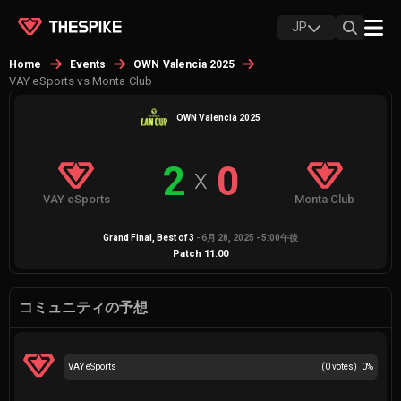
JP
Home
Events
OWN Valencia 2025
VAY eSports vs Monta Club
OWN Valencia 2025
2
0
X
VAY eSports
Monta Club
Grand Final
, Best of
3
-
6月 28, 2025 - 5:00午後
Patch
11.00
コミュニティの予想
VAY eSports
(
0
votes)
0
%