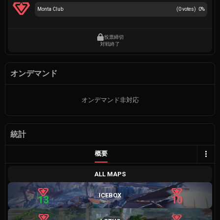
Monta Club
(
0
votes)
0
%
投票締切
対戦終了
オンデマンド
オンデマンド非対応
統計
概要
ALL MAPS
ICEBOX
13
10