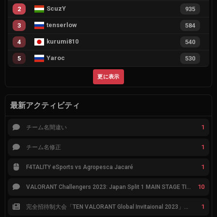
ScuzY
2
935
tenserlow
3
584
kurumi810
4
540
Yaroc
5
530
更に表示
最新アクティビティ
1
チーム名間違い
1
チーム名修正
1
F4TALITY eSports vs Agropesca Jacaré
10
VALORANT Challengers 2023: Japan Split 1 MAIN STAGE TIER表
1
完全招待制大会「TEN VALORANT Global Invitaional 2023」が韓国で開催