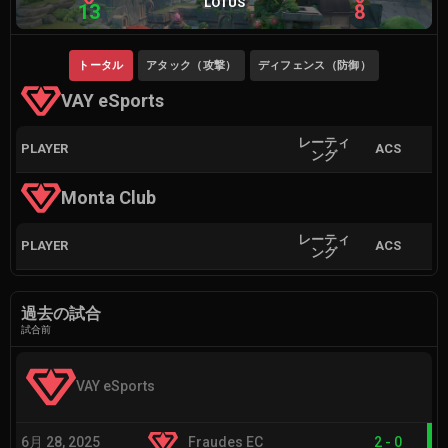
LOTUS
13
8
トータル
アタック（攻撃）
ディフェンス（防御）
VAY eSports
レーティ
PLAYER
ACS
ング
Monta Club
レーティ
PLAYER
ACS
ング
過去の試合
試合前
VAY eSports
6月 28, 2025
Fraudes EC
2
-
0