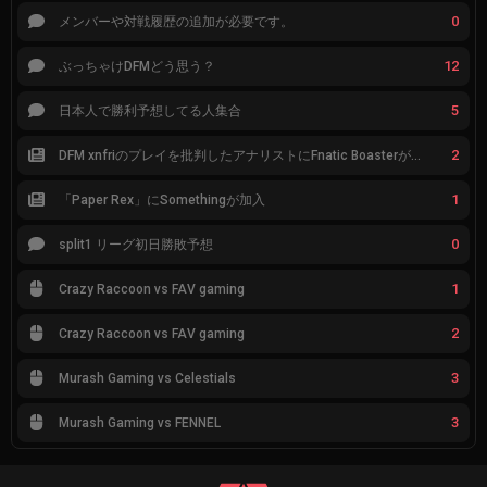
0
メンバーや対戦履歴の追加が必要です。
12
ぶっちゃけDFMどう思う？
5
日本人で勝利予想してる人集合
2
DFM xnfriのプレイを批判したアナリストにFnatic Boasterが反応「DFMは仕組みの強化が必要なだけ」
1
「Paper Rex」にSomethingが加入
0
split1 リーグ初日勝敗予想
1
Crazy Raccoon vs FAV gaming
2
Crazy Raccoon vs FAV gaming
3
Murash Gaming vs Celestials
3
Murash Gaming vs FENNEL