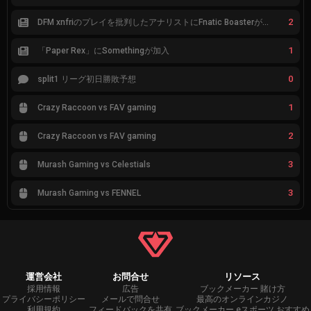
2
DFM xnfriのプレイを批判したアナリストにFnatic Boasterが反応「DFMは仕組みの強化が必要なだけ」
1
「Paper Rex」にSomethingが加入
0
split1 リーグ初日勝敗予想
1
Crazy Raccoon vs FAV gaming
2
Crazy Raccoon vs FAV gaming
3
Murash Gaming vs Celestials
3
Murash Gaming vs FENNEL
運営会社
お問合せ
リソース
採用情報
広告
ブックメーカー 賭け方
プライバシーポリシー
メールで問合せ
最高のオンラインカジノ
利用規約
フィードバックを共有
ブックメーカー eスポーツ おすすめ