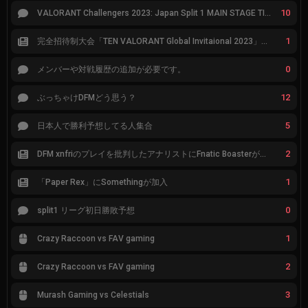
10
VALORANT Challengers 2023: Japan Split 1 MAIN STAGE TIER表
1
完全招待制大会「TEN VALORANT Global Invitaional 2023」が韓国で開催
0
メンバーや対戦履歴の追加が必要です。
12
ぶっちゃけDFMどう思う？
5
日本人で勝利予想してる人集合
2
DFM xnfriのプレイを批判したアナリストにFnatic Boasterが反応「DFMは仕組みの強化が必要なだけ」
1
「Paper Rex」にSomethingが加入
0
split1 リーグ初日勝敗予想
1
Crazy Raccoon vs FAV gaming
2
Crazy Raccoon vs FAV gaming
3
Murash Gaming vs Celestials