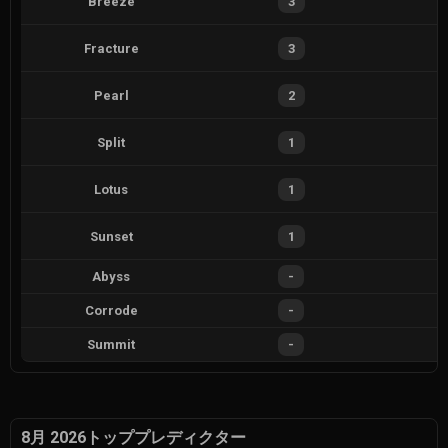
Breeze
3
Fracture
3
Pearl
2
Split
1
Lotus
1
Sunset
1
Abyss
-
Corrode
-
Summit
-
8月 2026トッププレディクター