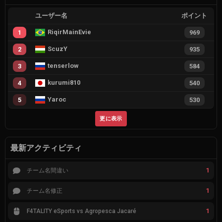
ユーザー名
ポイント
RiqirMainEvie
1
969
ScuzY
2
935
tenserlow
3
584
kurumi810
4
540
Yaroc
5
530
更に表示
最新アクティビティ
1
チーム名間違い
1
チーム名修正
1
F4TALITY eSports vs Agropesca Jacaré