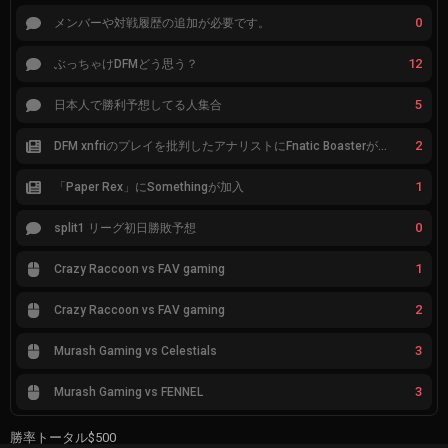
0
メンバーや対戦履歴の追加が必要です。
12
ぶっちゃけDFMどう思う？
5
日本人で勝利予想してる人集合
2
DFM xnfriのプレイを批判したアナリストにFnatic Boasterが反応「DFMは仕組みの強化が必要なだけ」
1
「Paper Rex」にSomethingが加入
0
split1 リーグ初日勝敗予想
1
Crazy Raccoon vs FAV gaming
2
Crazy Raccoon vs FAV gaming
3
Murash Gaming vs Celestials
3
Murash Gaming vs FENNEL
勝率トータル
$500