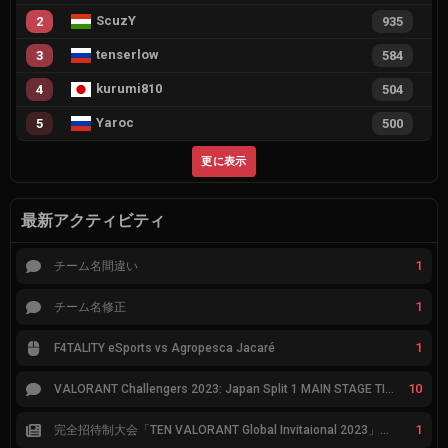
ScuzY
2
935
tenserlow
3
584
kurumi810
4
504
Yaroc
5
500
更に表示
最新アクティビティ
1
チーム名間違い
1
チーム名修正
1
F4TALITY eSports vs Agropesca Jacaré
10
VALORANT Challengers 2023: Japan Split 1 MAIN STAGE TIER表
1
完全招待制大会「TEN VALORANT Global Invitaional 2023」が韓国で開催