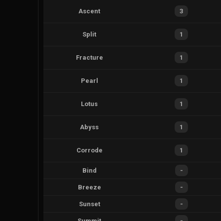
Ascent
3
Split
1
Fracture
1
Pearl
1
Lotus
1
Abyss
1
Corrode
1
Bind
-
Breeze
-
Sunset
-
Summit
-