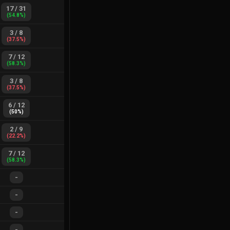
17
/
31
(
54.8
%)
3
/
8
(
37.5
%)
7
/
12
(
58.3
%)
3
/
8
(
37.5
%)
6
/
12
(
50
%)
2
/
9
(
22.2
%)
7
/
12
(
58.3
%)
-
-
-
-