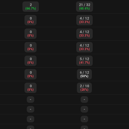
2
21
/
32
(
66.7
%)
(
65.6
%)
0
4
/
12
(
0
%)
(
33.3
%)
0
4
/
12
(
0
%)
(
33.3
%)
0
4
/
12
(
0
%)
(
33.3
%)
0
5
/
12
(
0
%)
(
41.7
%)
0
6
/
12
(
0
%)
(
50
%)
0
2
/
10
(
0
%)
(
20
%)
-
-
-
-
-
-
-
-