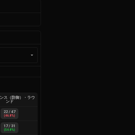
ンス（防御）・ラウ
ンド
22
/
47
(
46.8
%)
17
/
31
(
54.8
%)