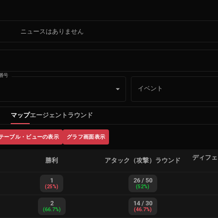
ニュースはありません
番号
イベント
マップ
エージェント
ラウンド
テーブル・ビューの表示
グラフ画面表示
ディフェ
勝利
アタック（攻撃）ラウンド
1
26
/
50
(
25
%)
(
52
%)
2
14
/
30
(
66.7
%)
(
46.7
%)