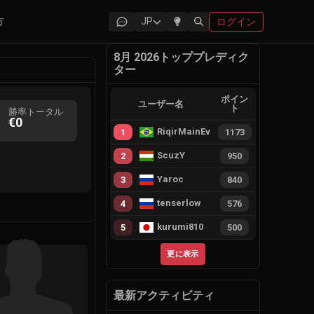
方
JP
ログイン
8月 2026トッププレディク
ター
ポイン
ユーザー名
ト
勝率トータル
€0
RiqirMainEvie
1
1173
ScuzY
2
950
Yaroc
3
840
tenserlow
4
576
kurumi810
5
500
更に表示
最新アクティビティ