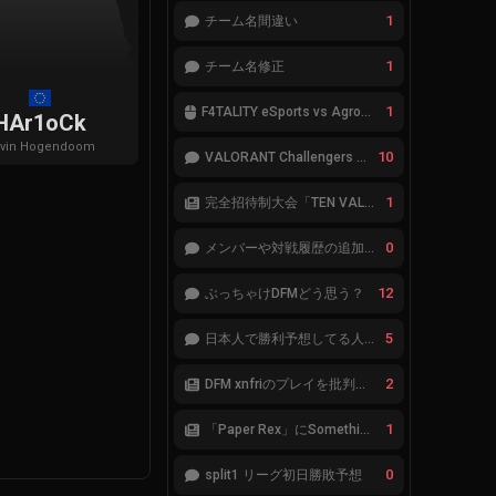
1
チーム名間違い
1
チーム名修正
1
F4TALITY eSports vs Agropesca Jacaré
HAr1oCk
vin
Hogendoom
10
VALORANT Challengers 2023: Japan Split 1 MAIN STAGE TIER表
1
完全招待制大会「TEN VALORANT Global Invitaional 2023」が韓国で開催
0
メンバーや対戦履歴の追加が必要です。
12
ぶっちゃけDFMどう思う？
5
日本人で勝利予想してる人集合
2
DFM xnfriのプレイを批判したアナリストにFnatic Boasterが反応「DFMは仕組みの強化が必要なだけ」
1
「Paper Rex」にSomethingが加入
0
split1 リーグ初日勝敗予想