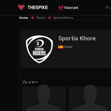
マ
Valorant
Teams
Sportia Khore
Home
Sportia Khore
Spain
プレイヤー