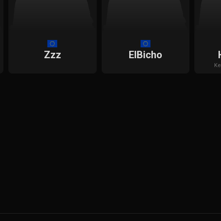
Zzz
ElBicho
Ke