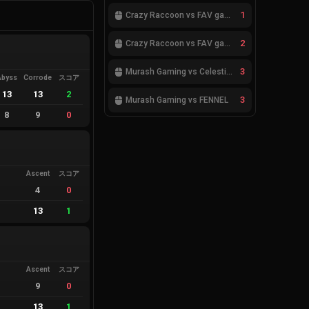
1
Crazy Raccoon vs FAV gaming
2
Crazy Raccoon vs FAV gaming
3
Murash Gaming vs Celestials
Abyss
Corrode
スコア
13
13
2
3
Murash Gaming vs FENNEL
8
9
0
Ascent
スコア
4
0
13
1
Ascent
スコア
9
0
13
1