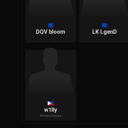
DQV bloom
LK LgenD
w1lly
William
Reyes