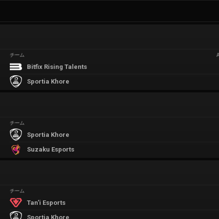
チーム
Bitfix Rising Talents
Sportia Khore
チーム
Sportia Khore
Suzaku Esports
チーム
Tan'i Esports
Sportia Khore