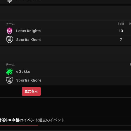
チーム
Split
Lotus Knights
13
Sportia Khore
7
チーム
eGekko
Sportia Khore
更に表示
開催中&今後のイベント
過去のイベント