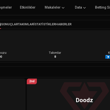
eşmeler
Etkinlikler
Makaleler
Data
Betting S
Ş
SONUÇLAR
TAKIMLAR
İSTATISTIKLER
HABERLER
vuzu
Takımlar
K
00
8
2nd
Doodz