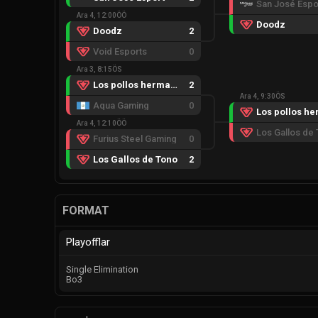
San José Espo
Ara 4, 12:00ÖÖ
Doodz
Doodz
2
Void Esports
0
Ara 3, 8:15ÖS
Los pollos hermanos
2
Ara 4, 9:30ÖS
Aqua Gaming
0
Ara 4, 12:10ÖÖ
Los Gallos de
Furius Steel Gaming
0
Los Gallos de Tono
2
FORMAT
Playofflar
Single Elimination
Bo3