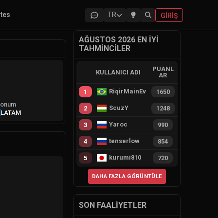
ites
TR
GIRIŞ
AĞUSTOS 2026 EN İYI
TAHMINCILER
PUANL
KULLANICI ADI
AR
RiqirMainEvie
1
1650
onum
ScuzY
2
1248
LATAM
Yaroc
3
990
tenserlow
4
854
kurumi810
5
720
DAHA FAZLA GÖRÜNTÜLE
SON FAALIYETLER