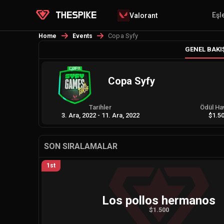
Eşl
Valorant
Copa Syfy
Home
Events
GENEL BAKI
Copa Syfy
Tarihler
Ödül Ha
3. Ara, 2022
-
11. Ara, 2022
$1.5
SON SIRALAMALAR
1st
Los pollos hermanos
$1.500