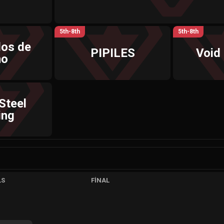
5th-8th
5th-8th
los de
PIPILES
Void
no
Steel
ing
LS
FINAL