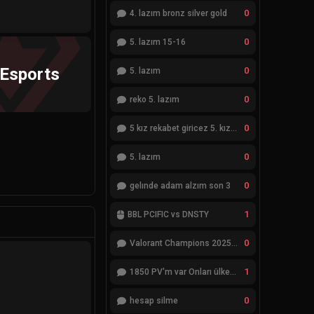
0
4. lazım bronz silver gold
0
5. lazım 15-16
 Esports
0
5. lazım
0
reko 5. lazım
0
5 kız rekabet giricez 5. kız eksik
0
5. lazım
0
gelınde adam alzım son 3
1
BBL PCIFIC vs DNSTY
0
Valorant Champions 2025 Grand Final
1
1850 PV'm var Onları ülkemde değiştiremiyorum
0
hesap silme