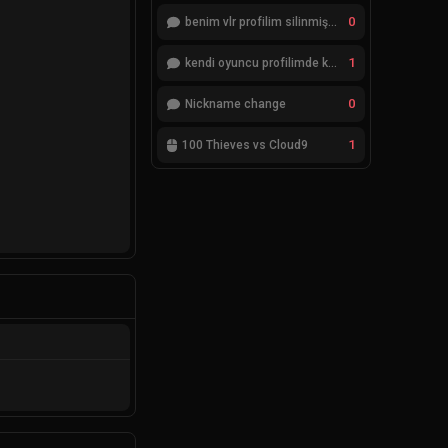
0
benim vlr profilim silinmiş yok gözükmüyor
1
kendi oyuncu profilimde ki bilgileri düzenlemek istiyorum
0
Nickname change
1
100 Thieves vs Cloud9