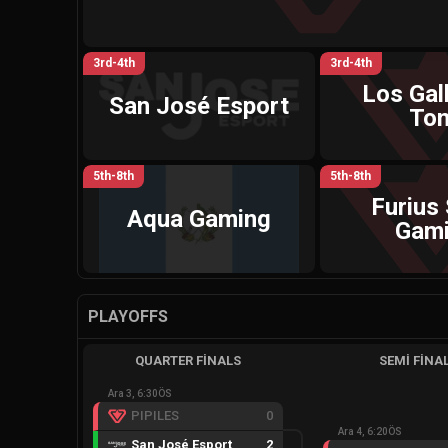
3rd-4th
3rd-4th
Los Gal
San José Esport
To
5th-8th
5th-8th
Furius 
Aqua Gaming
Gam
PLAYOFFS
QUARTER FINALS
SEMI FINA
Ara 3, 6:30ÖS
PIPILES
0
Ara 4, 6:20ÖS
San José Esport
2