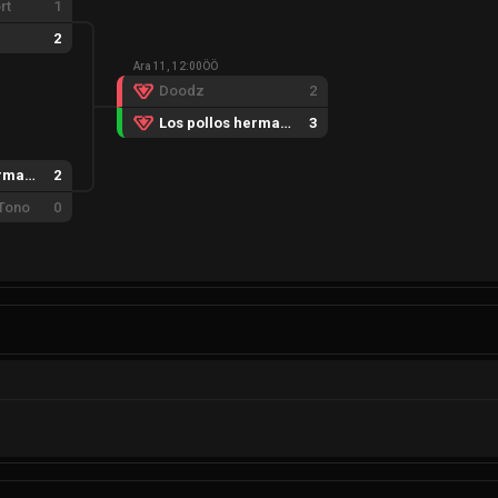
rt
1
2
Ara 11, 12:00ÖÖ
Doodz
2
Los pollos hermanos
3
Los pollos hermanos
2
 Tono
0