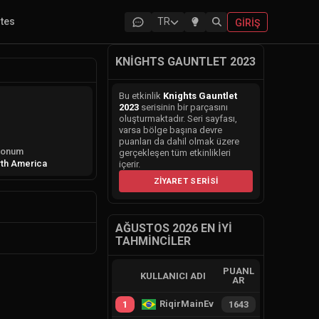
ites
TR
GIRIŞ
KNIGHTS GAUNTLET 2023
Bu etkinlik
Knights Gauntlet
2023
serisinin bir parçasını
oluşturmaktadır. Seri sayfası,
varsa bölge başına devre
puanları da dahil olmak üzere
onum
gerçekleşen tüm etkinlikleri
th America
içerir.
ZIYARET SERISI
AĞUSTOS 2026 EN İYI
TAHMINCILER
PUANL
KULLANICI ADI
AR
RiqirMainEvie
1
1643