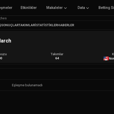
eşmeler
Etkinlikler
Makaleler
Data
Betting S
ches
Ş
SONUÇLAR
TAKIMLAR
İSTATISTIKLER
HABERLER
March
vuzu
Takımlar
K
00
64
Nor
Eşleşme bulunamadı