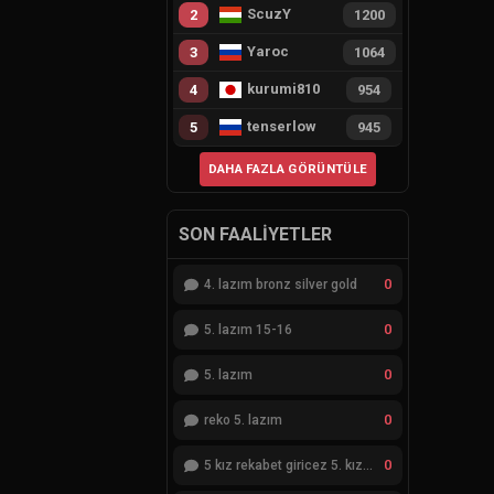
ScuzY
2
1200
Yaroc
3
1064
kurumi810
4
954
tenserlow
5
945
DAHA FAZLA GÖRÜNTÜLE
SON FAALIYETLER
0
4. lazım bronz silver gold
0
5. lazım 15-16
0
5. lazım
0
reko 5. lazım
0
5 kız rekabet giricez 5. kız eksik