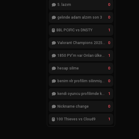
0
5. lazım
0
gelınde adam alzım son 3
1
BBL PCIFIC vs DNSTY
0
Valorant Champions 2025 Grand Final
1
1850 PV'm var Onları ülkemde değiştiremiyorum
0
hesap silme
0
benim vlr profilim silinmiş yok gözükmüyor
1
kendi oyuncu profilimde ki bilgileri düzenlemek istiyorum
0
Nickname change
1
100 Thieves vs Cloud9