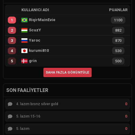
KULLANICI ADI
PUANLAR
RiqirMainEvie
1
1100
ScuzY
2
882
Yaroc
3
870
kurumi810
4
530
grin
5
500
DAHA FAZLA GÖRÜNTÜLE
SON FAALIYETLER
0
4. lazım bronz silver gold
0
5. lazım 15-16
0
5. lazım