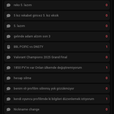
0
reko 5. lazım
0
5 kız rekabet giricez 5. kız eksik
0
5. lazım
0
gelınde adam alzım son 3
1
BBL PCIFIC vs DNSTY
0
Valorant Champions 2025 Grand Final
1
1850 PV'm var Onları ülkemde değiştiremiyorum
0
hesap silme
0
benim vlr profilim silinmiş yok gözükmüyor
1
kendi oyuncu profilimde ki bilgileri düzenlemek istiyorum
0
Nickname change