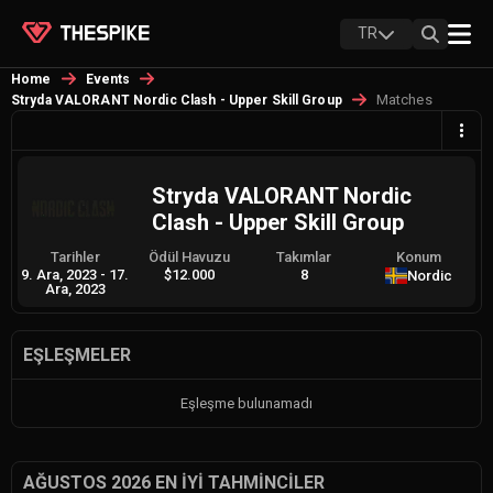
TR
Home
Events
Matches
Stryda VALORANT Nordic Clash - Upper Skill Group
Stryda VALORANT Nordic
Clash - Upper Skill Group
Tarihler
Ödül Havuzu
Takımlar
Konum
9. Ara, 2023
-
17.
$12.000
8
Nordic
Ara, 2023
EŞLEŞMELER
Eşleşme bulunamadı
AĞUSTOS 2026 EN İYI TAHMINCILER