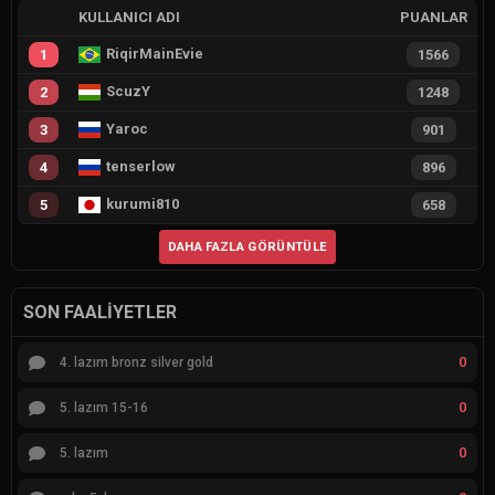
KULLANICI ADI
PUANLAR
RiqirMainEvie
1
1566
ScuzY
2
1248
Yaroc
3
901
tenserlow
4
896
kurumi810
5
658
DAHA FAZLA GÖRÜNTÜLE
SON FAALIYETLER
0
4. lazım bronz silver gold
0
5. lazım 15-16
0
5. lazım