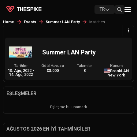
TR
Matches
Home
Events
Summer LAN Party
Summer LAN Party
Tarihler
Ödül Havuzu
Takımlar
Konum
13. Ağu, 2022
-
$3.000
8
BrookLAN
14. Ağu, 2022
New York
EŞLEŞMELER
Eşleşme bulunamadı
AĞUSTOS 2026 EN İYI TAHMINCILER