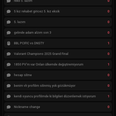
0
reko 5. lazım
0
5 kız rekabet giricez 5. kız eksik
0
5. lazım
0
gelınde adam alzım son 3
1
BBL PCIFIC vs DNSTY
0
Valorant Champions 2025 Grand Final
1
1850 PV'm var Onları ülkemde değiştiremiyorum
0
hesap silme
0
benim vlr profilim silinmiş yok gözükmüyor
1
kendi oyuncu profilimde ki bilgileri düzenlemek istiyorum
0
Nickname change