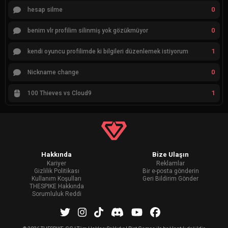
0
hesap silme
0
benim vlr profilim silinmiş yok gözükmüyor
1
kendi oyuncu profilimde ki bilgileri düzenlemek istiyorum
0
Nickname change
1
100 Thieves vs Cloud9
Hakkında
Bize Ulaşın
Kariyer
Reklamlar
Gizlilik Politikası
Bir e-posta gönderin
Kullanım Koşulları
Geri Bildirim Gönder
THESPIKE Hakkında
Sorumluluk Reddi