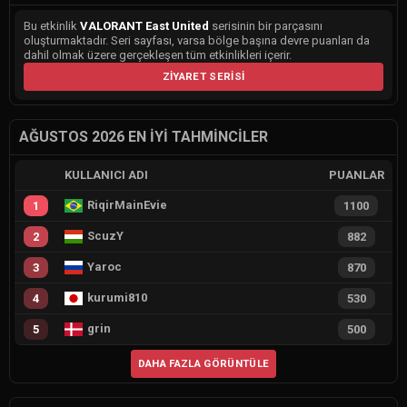
Bu etkinlik
VALORANT East United
serisinin bir parçasını
oluşturmaktadır. Seri sayfası, varsa bölge başına devre puanları da
dahil olmak üzere gerçekleşen tüm etkinlikleri içerir.
ZIYARET SERISI
AĞUSTOS 2026 EN İYI TAHMINCILER
KULLANICI ADI
PUANLAR
RiqirMainEvie
1
1100
ScuzY
2
882
Yaroc
3
870
kurumi810
4
530
grin
5
500
DAHA FAZLA GÖRÜNTÜLE