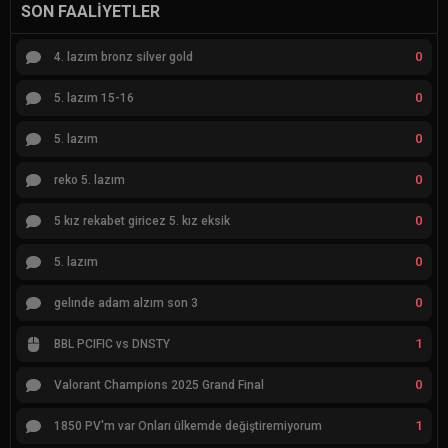
SON FAALIYETLER
0
4. lazım bronz silver gold
0
5. lazım 15-16
0
5. lazım
0
reko 5. lazım
0
5 kız rekabet giricez 5. kız eksik
0
5. lazım
0
gelınde adam alzım son 3
1
BBL PCIFIC vs DNSTY
0
Valorant Champions 2025 Grand Final
1
1850 PV'm var Onları ülkemde değiştiremiyorum