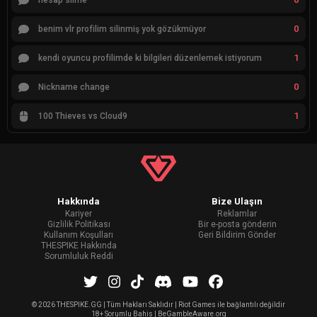
hesap silme
0
benim vlr profilim silinmiş yok gözükmüyor
1
kendi oyuncu profilimde ki bilgileri düzenlemek istiyorum
0
Nickname change
1
100 Thieves vs Cloud9
Hakkında
Bize Ulaşın
Kariyer
Reklamlar
Gizlilik Politikası
Bir e-posta gönderin
Kullanım Koşulları
Geri Bildirim Gönder
THESPIKE Hakkında
Sorumluluk Reddi
©
2026 THESPIKE.GG | Tüm Hakları Saklıdır | Riot Games ile bağlantılı değildir
18+ Sorumlu Bahis | BeGambleAware.org