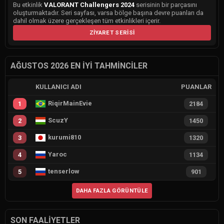
Bu etkinlik
VALORANT Challengers 2024
serisinin bir parçasını
oluşturmaktadır. Seri sayfası, varsa bölge başına devre puanları da
dahil olmak üzere gerçekleşen tüm etkinlikleri içerir.
ZIYARET SERISI
AĞUSTOS 2026 EN İYI TAHMINCILER
KULLANICI ADI
PUANLAR
RiqirMainEvie
1
2184
ScuzY
2
1450
kurumi810
3
1320
Yaroc
4
1134
tenserlow
5
901
DAHA FAZLA GÖRÜNTÜLE
SON FAALIYETLER