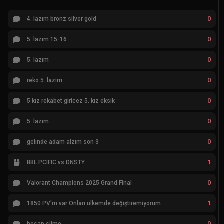
0
4. lazım bronz silver gold
0
5. lazım 15-16
0
5. lazım
0
reko 5. lazım
0
5 kız rekabet giricez 5. kız eksik
0
5. lazım
0
gelınde adam alzım son 3
1
BBL PCIFIC vs DNSTY
0
Valorant Champions 2025 Grand Final
1
1850 PV'm var Onları ülkemde değiştiremiyorum
0