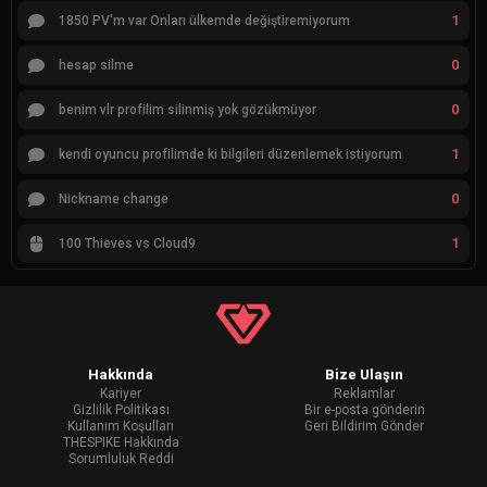
1
1850 PV'm var Onları ülkemde değiştiremiyorum
0
hesap silme
0
benim vlr profilim silinmiş yok gözükmüyor
1
kendi oyuncu profilimde ki bilgileri düzenlemek istiyorum
0
Nickname change
1
100 Thieves vs Cloud9
Hakkında
Bize Ulaşın
Kariyer
Reklamlar
Gizlilik Politikası
Bir e-posta gönderin
Kullanım Koşulları
Geri Bildirim Gönder
THESPIKE Hakkında
Sorumluluk Reddi