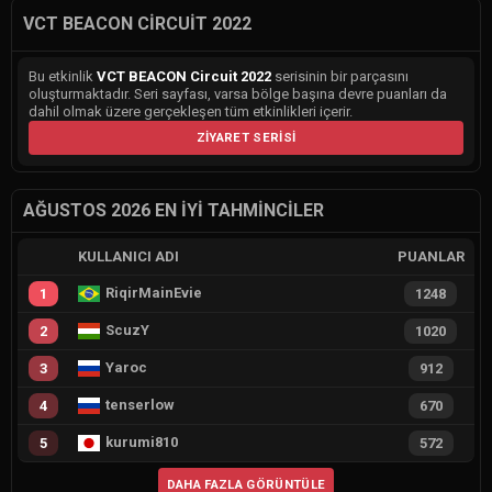
VCT BEACON CIRCUIT 2022
Bu etkinlik
VCT BEACON Circuit 2022
serisinin bir parçasını
oluşturmaktadır. Seri sayfası, varsa bölge başına devre puanları da
dahil olmak üzere gerçekleşen tüm etkinlikleri içerir.
ZIYARET SERISI
AĞUSTOS 2026 EN İYI TAHMINCILER
KULLANICI ADI
PUANLAR
RiqirMainEvie
1
1248
ScuzY
2
1020
Yaroc
3
912
tenserlow
4
670
kurumi810
5
572
DAHA FAZLA GÖRÜNTÜLE