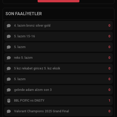
SON FAALIYETLER
0
4. lazım bronz silver gold
0
5. lazım 15-16
0
5. lazım
0
reko 5. lazım
0
5 kız rekabet giricez 5. kız eksik
0
5. lazım
0
gelınde adam alzım son 3
1
BBL PCIFIC vs DNSTY
0
Valorant Champions 2025 Grand Final