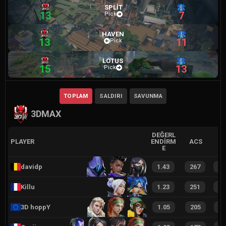
SPLIT
13
7
Pick
HAVEN
13
11
Pick
LOTUS
15
13
Pick
TOPLAM
SALDIRI
SAVUNMA
3DMAX
DEĞERL
PLAYER
ENDIRM
ACS
E
davidp
1.43
267
8
Killu
1.23
251
8
3D hoppY
1.05
205
6