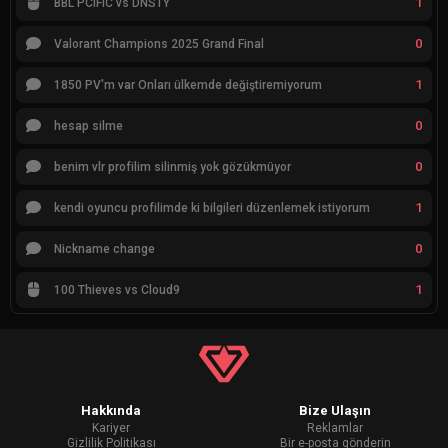
1
BBL PCIFIC vs DNSTY
0
Valorant Champions 2025 Grand Final
1
1850 PV'm var Onları ülkemde değiştiremiyorum
0
hesap silme
0
benim vlr profilim silinmiş yok gözükmüyor
1
kendi oyuncu profilimde ki bilgileri düzenlemek istiyorum
0
Nickname change
1
100 Thieves vs Cloud9
Hakkında
Bize Ulaşın
Kariyer
Reklamlar
Gizlilik Politikası
Bir e-posta gönderin