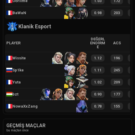
Ooriime
1.03
172
6
BaWaN
0.98
203
6
Klanik Esport
DEĞERL
PLAYER
ENDIRM
ACS
E
Wissite
1.12
196
6
Sp1ke
1.11
245
7
Yuta
1.02
209
7
bzt
0.90
177
5
NowaXxZang
0.78
155
4
GEÇMIŞ MAÇLAR
bu maçtan önce