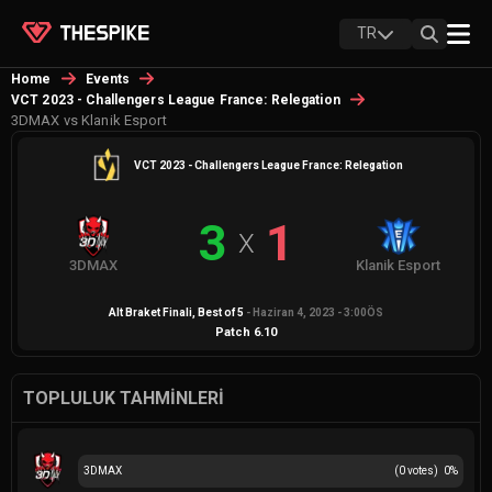
TR
Home
Events
VCT 2023 - Challengers League France: Relegation
3DMAX vs Klanik Esport
VCT 2023 - Challengers League France: Relegation
3
1
X
3DMAX
Klanik Esport
Alt Braket Finali
, Best of
5
-
Haziran 4, 2023 - 3:00ÖS
Patch
6.10
TOPLULUK TAHMINLERI
3DMAX
(
0
votes)
0
%