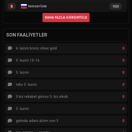
tenserlow
5
900
DAHA FAZLA GÖRÜNTÜLE
SON FAALIYETLER
0
4. lazım bronz silver gold
0
5. lazım 15-16
0
5. lazım
0
reko 5. lazım
0
5 kız rekabet giricez 5. kız eksik
0
5. lazım
0
gelınde adam alzım son 3