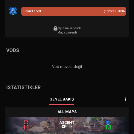
Klanik Esport
(
1
votes)
100
%
Oylama kapandı
Maç sona erdi
VODS
Vod mevcut değil
İSTATISTIKLER
GENEL BAKIŞ
ALL MAPS
ASCENT
11
13
Pick