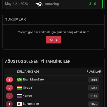
Mayıs 21, 2023
Amazing
3
-
0
YORUMLAR
Yorum gönderebilmek için giriş yapmış olmalısınız
GIRIŞ
AĞUSTOS 2026 EN İYI TAHMINCILER
KULLANICI ADI
PUANLAR
RiqirMainEvie
1
1815
ScuzY
2
1352
Yaroc
3
1140
kurumi810
4
1026