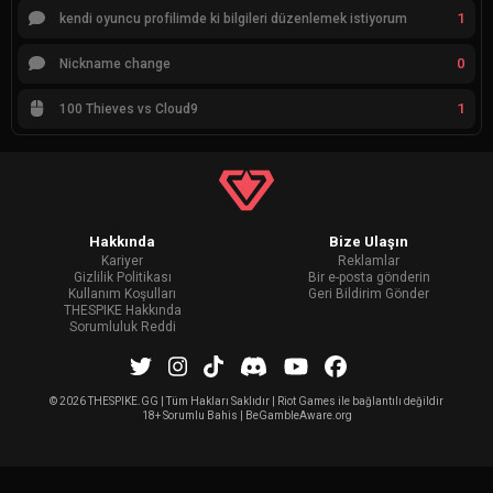
1
kendi oyuncu profilimde ki bilgileri düzenlemek istiyorum
0
Nickname change
1
100 Thieves vs Cloud9
Hakkında
Bize Ulaşın
Kariyer
Reklamlar
Gizlilik Politikası
Bir e-posta gönderin
Kullanım Koşulları
Geri Bildirim Gönder
THESPIKE Hakkında
Sorumluluk Reddi
©
2026 THESPIKE.GG | Tüm Hakları Saklıdır | Riot Games ile bağlantılı değildir
18+ Sorumlu Bahis | BeGambleAware.org