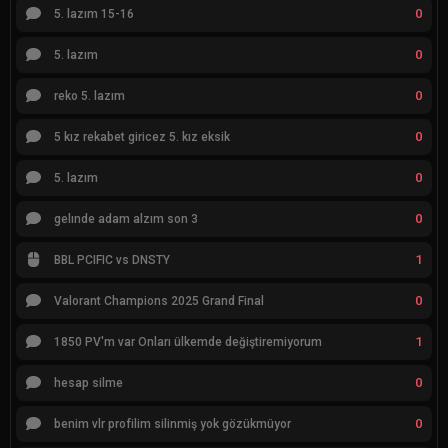
0
5. lazım 15-16
0
5. lazım
0
reko 5. lazım
0
5 kız rekabet giricez 5. kız eksik
0
5. lazım
0
gelınde adam alzım son 3
1
BBL PCIFIC vs DNSTY
0
Valorant Champions 2025 Grand Final
1
1850 PV'm var Onları ülkemde değiştiremiyorum
0
hesap silme
0
benim vlr profilim silinmiş yok gözükmüyor