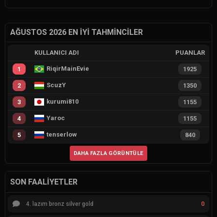
AĞUSTOS 2026 EN İYI TAHMINCILER
KULLANICI ADI
PUANLAR
RiqirMainEvie
1
1925
ScuzY
2
1350
kurumi810
3
1155
Yaroc
4
1155
tenserlow
5
840
DAHA FAZLA GÖRÜNTÜLE
SON FAALIYETLER
0
4. lazım bronz silver gold