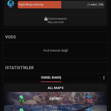
Night Wings Gaming
(
1
votes)
50
%
Oylama kapandı
Maç sona erdi
VODS
Vod mevcut değil
İSTATISTIKLER
GENEL BAKIŞ
ALL MAPS
ASCENT
14
12