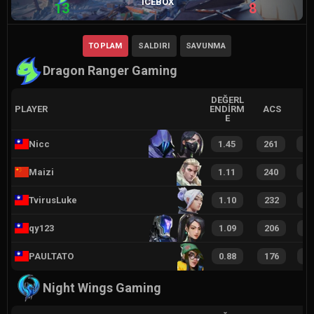
ICEBOX
13
8
TOPLAM
SALDIRI
SAVUNMA
Dragon Ranger Gaming
DEĞERL
PLAYER
ENDIRM
ACS
E
Nicc
1.45
261
4
Maizi
1.11
240
4
TvirusLuke
1.10
232
3
qy123
1.09
206
3
PAULTATO
0.88
176
2
Night Wings Gaming