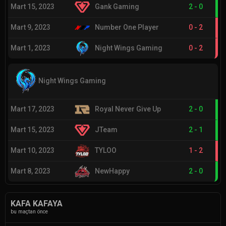
Mart 15, 2023
Gank Gaming
2
-
0
Mart 9, 2023
Number One Player
0
-
2
Mart 1, 2023
Night Wings Gaming
0
-
2
Night Wings Gaming
Mart 17, 2023
Royal Never Give Up
2
-
0
Mart 15, 2023
JTeam
2
-
1
Mart 10, 2023
TYLOO
1
-
2
Mart 8, 2023
NewHappy
2
-
0
KAFA KAFAYA
bu maçtan önce