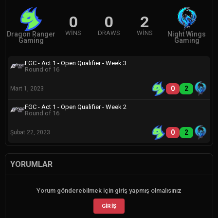
0
0
2
WINS
DRAWS
WINS
Dragon Ranger
Night Wings
Gaming
Gaming
FGC - Act 1 - Open Qualifier - Week 3
Round of 16
0
2
Mart 1, 2023
FGC - Act 1 - Open Qualifier - Week 2
Round of 16
0
2
Şubat 22, 2023
YORUMLAR
Yorum gönderebilmek için giriş yapmış olmalısınız
GIRIŞ