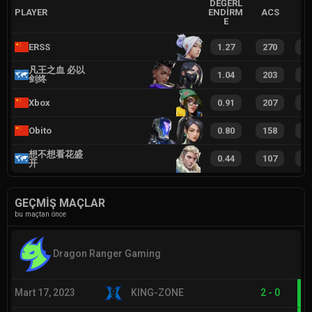
DEĞERL
PLAYER
ENDIRM
ACS
E
ERSS
1.27
270
4
凡王之血 必以
1.04
203
3
剑终
Xbox
0.91
207
3
Obito
0.80
158
2
想不想看花盛
0.44
107
1
开
GEÇMIŞ MAÇLAR
bu maçtan önce
Dragon Ranger Gaming
Mart 17, 2023
KING-ZONE
2
-
0