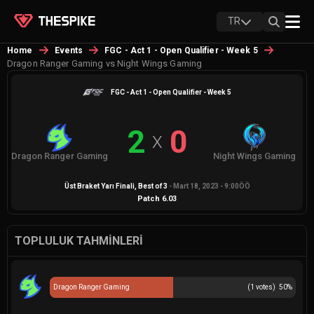
TR
Home
Events
FGC - Act 1 - Open Qualifier - Week 5
Dragon Ranger Gaming vs Night Wings Gaming
FGC - Act 1 - Open Qualifier - Week 5
2
0
X
Dragon Ranger Gaming
Night Wings Gaming
Üst Braket Yarı Finali
, Best of
3
-
Mart 18, 2023 - 9:00ÖÖ
Patch
6.03
TOPLULUK TAHMINLERI
Dragon Ranger Gaming
(
1
votes)
50
%