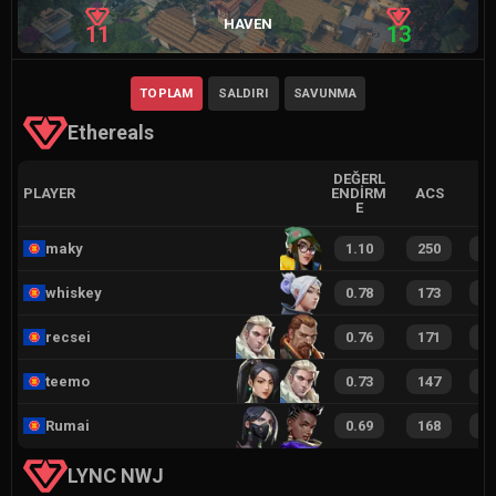
HAVEN
11
13
TOPLAM
SALDIRI
SAVUNMA
Ethereals
DEĞERL
PLAYER
ENDIRM
ACS
E
maky
1.10
250
3
whiskey
0.78
173
2
recsei
0.76
171
2
teemo
0.73
147
2
Rumai
0.69
168
2
LYNC NWJ