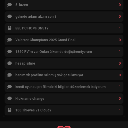
0
5. lazım
0
gelınde adam alzım son 3
1
BBL PCIFIC vs DNSTY
0
Valorant Champions 2025 Grand Final
1
1850 PV'm var Onları ülkemde değiştiremiyorum
0
hesap silme
0
benim vlr profilim silinmiş yok gözükmüyor
1
kendi oyuncu profilimde ki bilgileri düzenlemek istiyorum
0
Nickname change
1
100 Thieves vs Cloud9