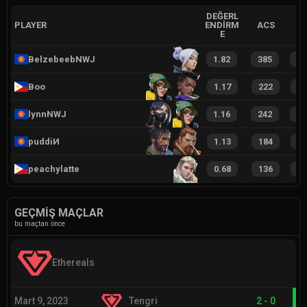
DEĞERL
PLAYER
ENDIRM
ACS
E
BelzebeebNWJ
1.82
385
4
Boo
1.17
222
3
lynnNWJ
1.16
242
3
puddiИ
1.13
184
2
peachylatte
0.68
136
1
GEÇMIŞ MAÇLAR
bu maçtan önce
Ethereals
Mart 9, 2023
Tengri
2
-
0