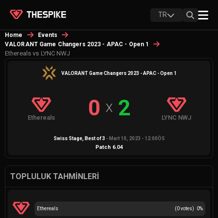
TR
Home
Events
VALORANT Game Changers 2023 - APAC - Open 1
Ethereals vs LYNC NWJ
VALORANT Game Changers 2023 - APAC - Open 1
0
2
X
Ethereals
LYNC NWJ
Swiss Stage
, Best of
3
-
Mart 10, 2023 - 12:00ÖS
Patch
6.04
TOPLULUK TAHMINLERI
Ethereals
(
0
votes)
0
%