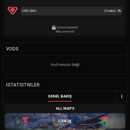
LYNC NWJ
(
0
votes)
0
%
Oylama kapandı
Maç sona erdi
VODS
Vod mevcut değil
İSTATISTIKLER
GENEL BAKIŞ
ALL MAPS
ICEBOX
2
13