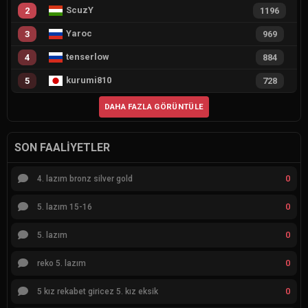
ScuzY
2
1196
Yaroc
3
969
tenserlow
4
884
kurumi810
5
728
DAHA FAZLA GÖRÜNTÜLE
SON FAALIYETLER
0
4. lazım bronz silver gold
0
5. lazım 15-16
0
5. lazım
0
reko 5. lazım
0
5 kız rekabet giricez 5. kız eksik