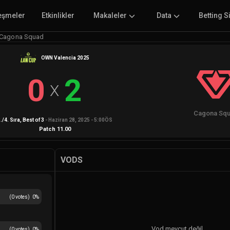
eşmeler
Etkinlikler
Makaleler
Data
Betting S
 Cagona Squad
OWN Valencia 2025
0
2
X
Cagona Sq
./4. Sıra
, Best of
3
-
Haziran 28, 2025 - 5:00ÖS
Patch
11.00
VODS
(
0
votes)
0
%
Vod mevcut değil
(
0
votes)
0
%