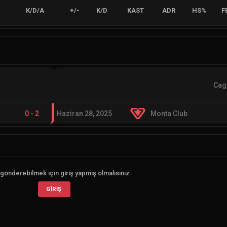
K/D/A
+/-
K/D
KAST
ADR
HS%
F
Cag
0
-
2
Haziran 28, 2025
Monta Club
gönderebilmek için giriş yapmış olmalısınız
GIRIŞ