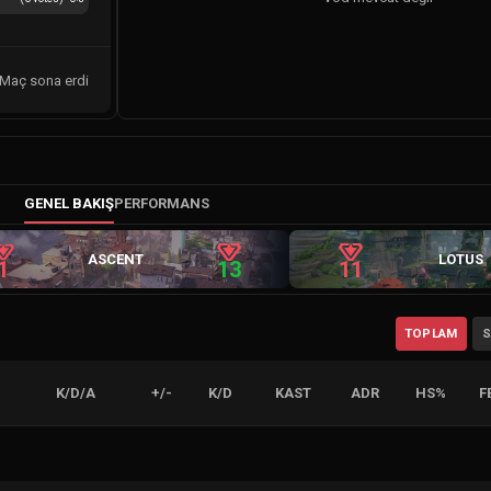
Maç sona erdi
GENEL BAKIŞ
PERFORMANS
ASCENT
LOTUS
1
13
11
TOPLAM
S
K/D/A
+/-
K/D
KAST
ADR
HS%
F