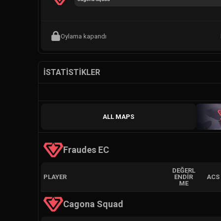
Oylama kapandı
İSTATISTIKLER
ALL MAPS
Fraudes EC
DEĞERL
PLAYER
ENDIR
ACS
ME
Cagona Squad