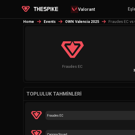
Eşl
Valorant
Fraudes EC vs
Home
Events
OWN Valencia 2025
Fraudes EC
3
TOPLULUK TAHMINLERI
Fraudes EC
Cagona Squad