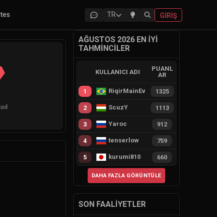
ites
TR
GIRIŞ
AĞUSTOS 2026 EN İYI
TAHMINCILER
PUANL
KULLANICI ADI
AR
RiqirMainEvie
1
1325
uad
ScuzY
2
1113
Yaroc
3
912
tenserlow
4
759
kurumi810
5
660
DAHA FAZLA GÖRÜNTÜLE
SON FAALIYETLER