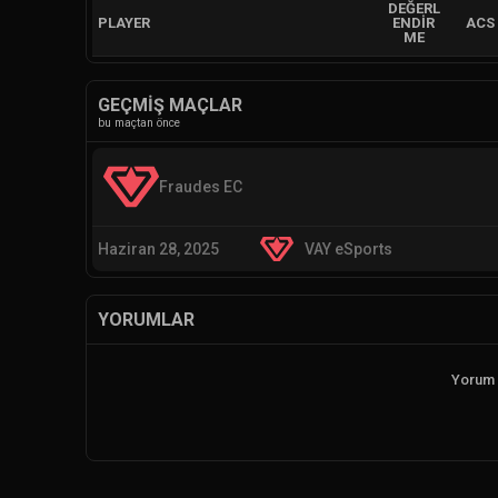
DEĞERL
PLAYER
ENDIR
ACS
ME
GEÇMIŞ MAÇLAR
bu maçtan önce
Fraudes EC
Haziran 28, 2025
VAY eSports
YORUMLAR
Yorum 