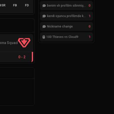
BSR
FB
FD
0
benim vlr profilim silinmiş yok gözükmüyor
1
kendi oyuncu profilimde ki bilgileri düzenlemek istiyorum
0
Nickname change
1
100 Thieves vs Cloud9
ona Squad
0
-
2