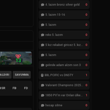
0
4. lazım bronz silver gold
0
5. lazım 15-16
0
5. lazım
0
reko 5. lazım
0
5 kız rekabet giricez 5. kız eksik
0
5. lazım
13
0
gelınde adam alzım son 3
ALDIRI
SAVUNMA
1
BBL PCIFIC vs DNSTY
0
Valorant Champions 2025 Grand Final
BSR
FB
FD
1
1850 PV'm var Onları ülkemde değiştiremiyorum
0
hesap silme