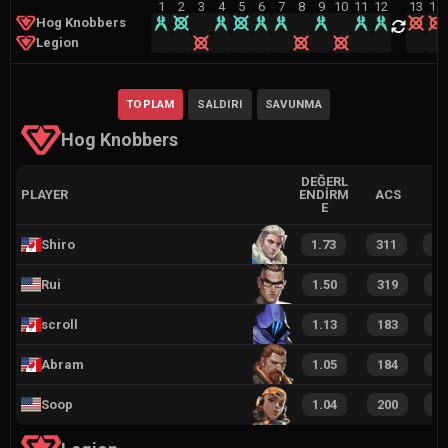
1
2
3
4
5
6
7
8
9
10
11
12
13
14
Hog Knobbers
Legion
TOPLAM
SALDIRI
SAVUNMA
Hog Knobbers
DEĞERL
PLAYER
ENDIRM
ACS
E
Shiro
1.73
311
1
Rui
1.50
319
1
scroll
1.13
183
1
Abram
1.05
184
1
Soop
1.04
200
1