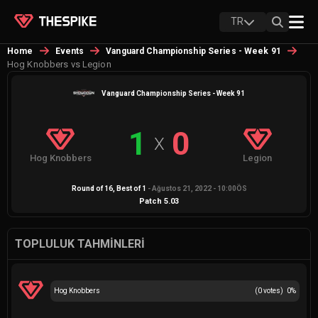
TR
Home
Events
Vanguard Championship Series - Week 91
Hog Knobbers vs Legion
Vanguard Championship Series - Week 91
1
0
X
Hog Knobbers
Legion
Round of 16
, Best of
1
-
Ağustos 21, 2022 - 10:00ÖS
Patch
5.03
TOPLULUK TAHMINLERI
Hog Knobbers
(
0
votes)
0
%