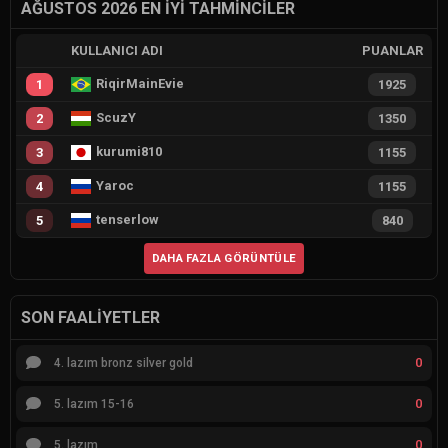
AĞUSTOS 2026 EN İYI TAHMINCILER
KULLANICI ADI
PUANLAR
RiqirMainEvie
1
1925
ScuzY
2
1350
kurumi810
3
1155
Yaroc
4
1155
tenserlow
5
840
DAHA FAZLA GÖRÜNTÜLE
SON FAALIYETLER
0
4. lazım bronz silver gold
0
5. lazım 15-16
0
5. lazım