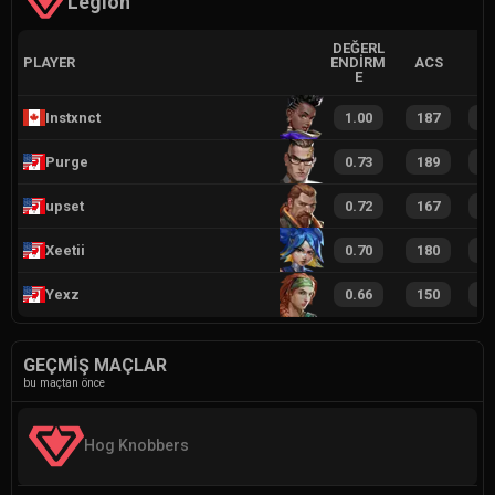
Legion
DEĞERL
PLAYER
ENDIRM
ACS
E
Instxnct
1.00
187
1
Purge
0.73
189
8
upset
0.72
167
1
Xeetii
0.70
180
8
Yexz
0.66
150
8
GEÇMIŞ MAÇLAR
bu maçtan önce
Hog Knobbers