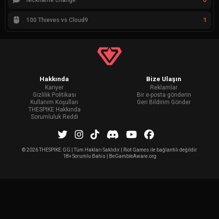
1
100 Thieves vs Cloud9
Hakkında
Bize Ulaşın
Kariyer
Reklamlar
Gizlilik Politikası
Bir e-posta gönderin
Kullanım Koşulları
Geri Bildirim Gönder
THESPIKE Hakkında
Sorumluluk Reddi
©
2026 THESPIKE.GG | Tüm Hakları Saklıdır | Riot Games ile bağlantılı değildir
18+ Sorumlu Bahis | BeGambleAware.org