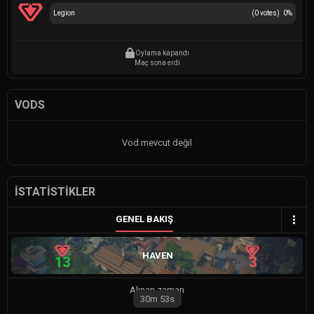
Legion
(
0
votes)
0
%
Oylama kapandı
Maç sona erdi
VODS
Vod mevcut değil
İSTATISTIKLER
GENEL BAKIŞ
HAVEN
13
3
Alınan zaman
30m
53s