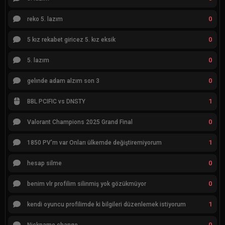
0
reko 5. lazım
0
5 kız rekabet giricez 5. kız eksik
0
5. lazım
0
gelınde adam alzım son 3
1
BBL PCIFIC vs DNSTY
0
Valorant Champions 2025 Grand Final
1
1850 PV'm var Onları ülkemde değiştiremiyorum
0
hesap silme
0
benim vlr profilim silinmiş yok gözükmüyor
1
kendi oyuncu profilimde ki bilgileri düzenlemek istiyorum
0
Nickname change