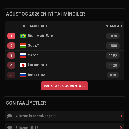
AĞUSTOS 2026 EN İYI TAHMINCILER
KULLANICI ADI
PUANLAR
RiqirMainEvie
1
1870
ScuzY
2
1300
Yaroc
3
1197
kurumi810
4
1120
tenserlow
5
870
DAHA FAZLA GÖRÜNTÜLE
SON FAALIYETLER
0
4. lazım bronz silver gold
0
5. lazım 15-16