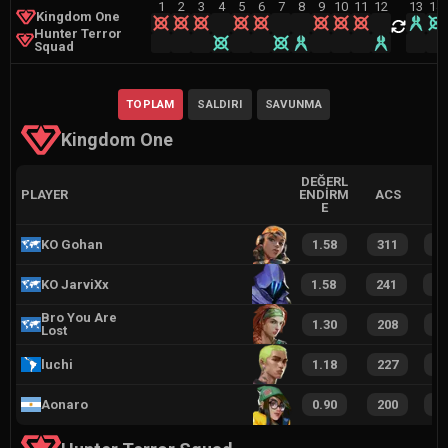
1
2
3
4
5
6
7
8
9
10
11
12
13
14
Kingdom One
Hunter Terror
Squad
TOPLAM
SALDIRI
SAVUNMA
Kingdom One
DEĞERL
PLAYER
ENDIRM
ACS
E
KO Gohan
1.58
311
1
KO JarviXx
1.58
241
1
Bro You Are
1.30
208
1
Lost
luchi
1.18
227
1
Aonaro
0.90
200
1