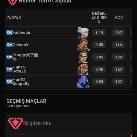
Hunter Terror Squad
DEĞERL
PLAYER
ENDIRM
ACS
E
kiddvudu
1.19
267
1
ZaivanX
0.55
116
7
Fraggy天下無
0.45
129
6
比
HunTS
0.40
123
7
JotaZx
HunTS
0.34
107
5
Soupafly
GEÇMIŞ MAÇLAR
bu maçtan önce
Kingdom One