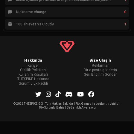
0
Nickname change
1
100 Thieves vs Cloud9
Hakkında
Bize Ulaşın
Kariyer
Reklamlar
Gizlilik Politikası
Bir e-posta gönderin
Kullanım Koşulları
Geri Bildirim Gönder
THESPIKE Hakkında
Sorumluluk Reddi
©
2026 THESPIKE.GG | Tüm Hakları Saklıdır | Riot Games ile bağlantılı değildir
18+ Sorumlu Bahis | BeGambleAware.org