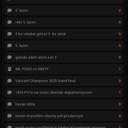
0
5. lazım
0
reko 5. lazım
0
5 kız rekabet giricez 5. kız eksik
0
5. lazım
0
gelınde adam alzım son 3
1
BBL PCIFIC vs DNSTY
0
Valorant Champions 2025 Grand Final
1
1850 PV'm var Onları ülkemde değiştiremiyorum
0
hesap silme
0
benim vlr profilim silinmiş yok gözükmüyor
1
kendi oyuncu profilimde ki bilgileri düzenlemek istiyorum