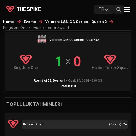
TR
Home
Events
Valorant LAN CG Series - Qualy #2
Kingdom One vs Hunter Terror Squad
Valorant LAN CG Series - Qualy #2
1
0
X
Kingdom One
Hunter Terror Squad
Round of 32
, Best of
1
-
Ocak 14, 2024 - 6:00ÖS
Patch
8.0
TOPLULUK TAHMINLERI
Kingdom One
(
0
votes)
0
%