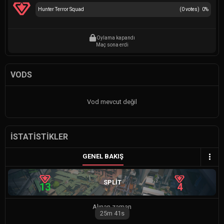
Hunter Terror Squad
(
0
votes)
0
%
Oylama kapandı
Maç sona erdi
VODS
Vod mevcut değil
İSTATISTIKLER
GENEL BAKIŞ
SPLIT
13
4
Alınan zaman
25m
41s