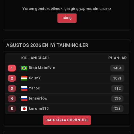
Yorum gönderebilmek için giriş yapmış olmalısınız
GIRIŞ
AĞUSTOS 2026 EN İYI TAHMINCILER
KULLANICI ADI
PUANLAR
RiqirMainEvie
1
1404
ScuzY
2
1071
Yaroc
3
912
tenserlow
4
759
kurumi810
5
741
DAHA FAZLA GÖRÜNTÜLE