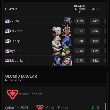
DEĞERL
PLAYER
ENDIRM
ACS
E
cro3N
1.13
247
3
LR Vims
0.97
206
3
Henry
0.88
182
2
Rykinn
0.82
179
2
LR parker
0.73
142
2
GEÇMIŞ MAÇLAR
bu maçtan önce
Mochi Fanclub
Şubat 14, 2024
Cookin Papas
2
-
0