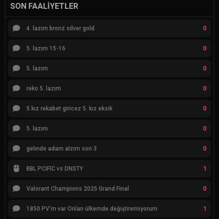
SON FAALIYETLER
0
4. lazım bronz silver gold
0
5. lazım 15-16
0
5. lazım
0
reko 5. lazım
0
5 kız rekabet giricez 5. kız eksik
0
5. lazım
0
gelınde adam alzım son 3
1
BBL PCIFIC vs DNSTY
0
Valorant Champions 2025 Grand Final
1
1850 PV'm var Onları ülkemde değiştiremiyorum