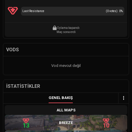
Last Resistance
(
0
votes)
0
%
Oylama kapandı
Maç sona erdi
VODS
Vod mevcut değil
İSTATISTIKLER
GENEL BAKIŞ
ALL MAPS
BREEZE
13
10