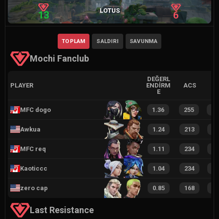
LOTUS
13
6
TOPLAM
SALDIRI
SAVUNMA
Mochi Fanclub
DEĞERL
PLAYER
ENDIRM
ACS
E
MFC dogo
1.36
255
4
Awkua
1.24
213
3
MFC req
1.11
234
3
Kaoticcc
1.04
234
3
zero cap
0.85
168
2
Last Resistance