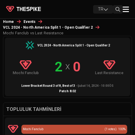
TR
Home
Events
VCL 2024 - North America Split 1 - Open Qualifier 2
Mochi Fanclub vs Last Resistance
VCL 2024 - North America Split 1 - Open Qualifier 2
2
0
X
Mochi Fanclub
Last Resistance
Lower Bracket Round 3 of 8
, Best of
3
-
Şubat 14, 2024 - 10:00ÖS
Patch
8.02
TOPLULUK TAHMINLERI
Mochi Fanclub
(
1
votes)
100
%