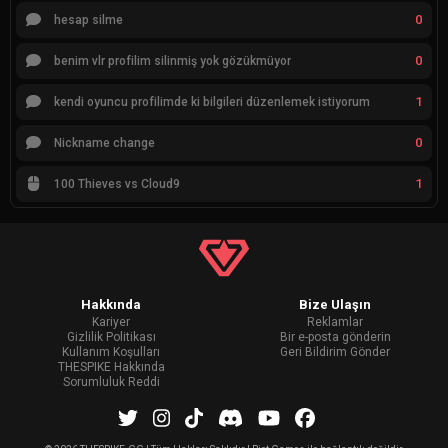
0
hesap silme
0
benim vlr profilim silinmiş yok gözükmüyor
1
kendi oyuncu profilimde ki bilgileri düzenlemek istiyorum
0
Nickname change
1
100 Thieves vs Cloud9
Hakkında
Bize Ulaşın
Kariyer
Reklamlar
Gizlilik Politikası
Bir e-posta gönderin
Kullanım Koşulları
Geri Bildirim Gönder
THESPIKE Hakkında
Sorumluluk Reddi