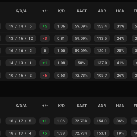
K/D/A
+/-
K/D
KAST
ADR
HS%
F
19
/
14
/
6
+
5
1.36
59.09%
153.4
31%
13
/
16
/
12
-3
0.81
59.09%
113.5
24%
16
/
16
/
2
0
1.00
59.09%
120.1
25%
14
/
13
/
1
+
1
1.08
50%
137.0
41%
10
/
16
/
2
-6
0.63
72.73%
105.7
26%
K/D/A
+/-
K/D
KAST
ADR
HS%
F
18
/
17
/
5
+
1
1.06
72.73%
154.0
36%
1
18
/
13
/
4
+
5
1.38
72.73%
153.1
19%
1