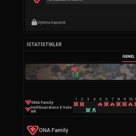
Oylama kapandı
İSTATISTIKLER
GENEL 
13
1
2
3
4
5
6
7
8
9
10
ONA Family
HellGuardians E Valo
AR
ONA Family