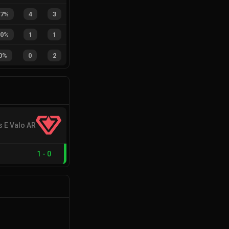
57%
4
3
50%
1
1
0%
0
2
s E Valo AR
1
-
0