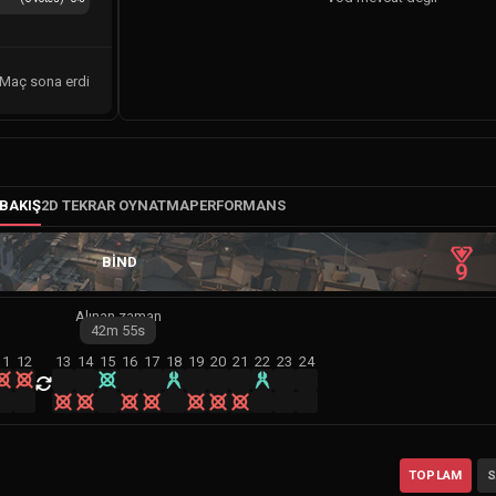
Maç sona erdi
BAKIŞ
2D TEKRAR OYNATMA
PERFORMANS
BIND
9
Alınan zaman
42m
55s
11
12
13
14
15
16
17
18
19
20
21
22
23
24
TOPLAM
S