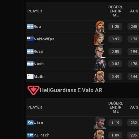
DEĞERL
PLAYER
ENDIR
ACS
ME
Rco
1.25
245
NaNoWfps
0.97
173
Ruso
0.88
194
Nash
0.82
178
Mathi
0.49
144
HellGuardians E Valo AR
DEĞERL
PLAYER
ENDIR
ACS
ME
wkrn
1.19
232
PJ Pach
1.09
235