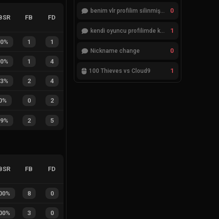
0
benim vlr profilim silinmiş yok gözükmüyor
BSR
FB
FD
1
kendi oyuncu profilimde ki bilgileri düzenlemek istiyorum
50%
1
1
0
Nickname change
20%
1
4
1
100 Thieves vs Cloud9
33%
2
4
0%
0
2
29%
2
5
BSR
FB
FD
00%
8
0
00%
3
0