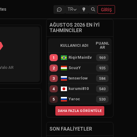
ites
TR
GIRIŞ
AĞUSTOS 2026 EN İYI
TAHMINCILER
PUANL
KULLANICI ADI
AR
RiqirMainEvie
1
969
 Valo AR
ScuzY
2
935
tenserlow
3
584
kurumi810
4
540
Yaroc
5
530
DAHA FAZLA GÖRÜNTÜLE
SON FAALIYETLER