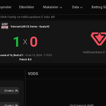
eşmeler
Etkinlikler
Makaleler
Data
Betting S
ONA Family vs HellGuardians E Valo AR
Valorant LAN CG Series - Qualy #2
1
0
X
HellGuardians E
ound of 16
, Best of
1
-
Ocak 14, 2024 - 7:15ÖS
Patch
8.0
VODS
(
0
votes)
0
%
Vod mevcut değil
(
0
votes)
0
%