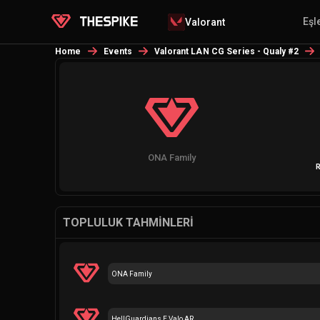
Eşl
Valorant
Home
Events
Valorant LAN CG Series - Qualy #2
ONA Family
R
TOPLULUK TAHMINLERI
ONA Family
HellGuardians E Valo AR