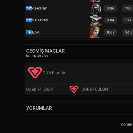
daezinn
0.86
183
VCarvex
0.84
171
EAA
0.67
140
GEÇMIŞ MAÇLAR
bu maçtan önce
ONA Family
Ocak 14, 2024
CORGI CULON
YORUMLAR
Yorum 