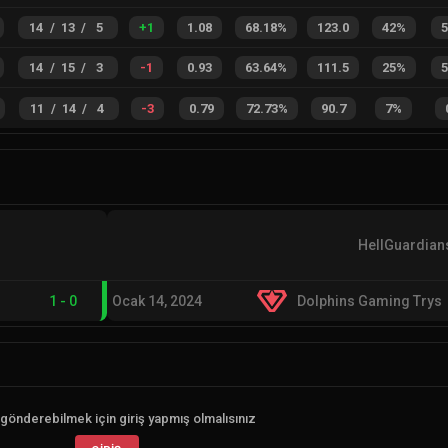
14
/
13
/
5
+
1
1.08
68.18%
123.0
42%
14
/
15
/
3
-1
0.93
63.64%
111.5
25%
11
/
14
/
4
-3
0.79
72.73%
90.7
7%
HellGuardian
1
-
0
Ocak 14, 2024
Dolphins Gaming Trys
gönderebilmek için giriş yapmış olmalısınız