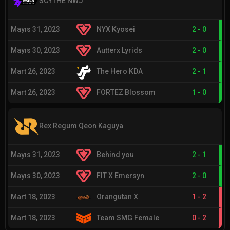
SCYTHE NWJ
Mayıs 31, 2023
NYX Kyosei
2
-
0
Mayıs 30, 2023
Autterx Lyrids
2
-
0
Mart 26, 2023
The Hero KDA
2
-
1
Mart 26, 2023
FORTEZ Blossom
1
-
0
Rex Regum Qeon Kaguya
Mayıs 31, 2023
Behind you
2
-
1
Mayıs 30, 2023
FIT X Emersyn
2
-
0
Mart 18, 2023
Orangutan X
1
-
2
Mart 18, 2023
Team SMG Female
0
-
2