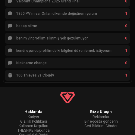
0
Valorant Champions 2025 Grand Final
1
1850 PV'm var Onları ülkemde değiştiremiyorum
0
hesap silme
0
benim vlr profilim silinmiş yok gözükmüyor
1
kendi oyuncu profilimde ki bilgileri düzenlemek istiyorum
0
Nickname change
1
100 Thieves vs Cloud9
Hakkında
Bize Ulaşın
Kariyer
Reklamlar
Gizlilik Politikası
Bir e-posta gönderin
Kullanım Koşulları
Geri Bildirim Gönder
THESPIKE Hakkında
Sorumluluk Reddi