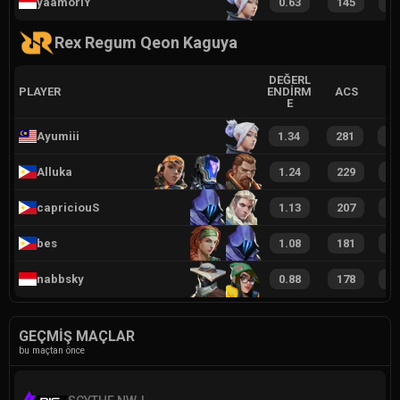
yaamoriY
0.63
145
3
Rex Regum Qeon Kaguya
DEĞERL
PLAYER
ENDIRM
ACS
E
Ayumiii
1.34
281
6
Alluka
1.24
229
4
capriciouS
1.13
207
4
bes
1.08
181
4
nabbsky
0.88
178
4
GEÇMIŞ MAÇLAR
bu maçtan önce