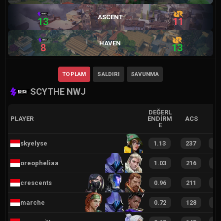
ASCENT
13
11
HAVEN
8
13
TOPLAM
SALDIRI
SAVUNMA
SCYTHE NWJ
DEĞERL
PLAYER
ENDIRM
ACS
E
skyelyse
1.13
237
5
oreopheliaa
1.03
216
4
crescents
0.96
211
4
marche
0.72
128
3