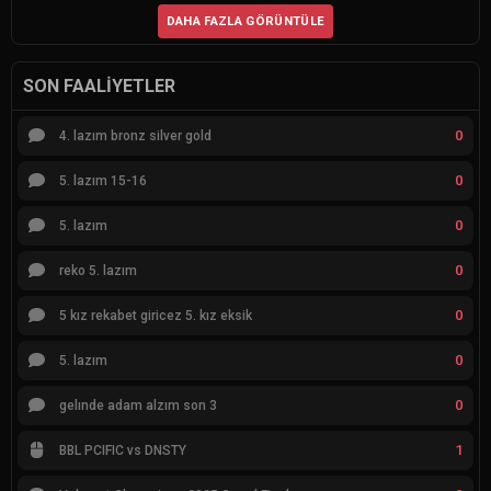
DAHA FAZLA GÖRÜNTÜLE
SON FAALIYETLER
0
4. lazım bronz silver gold
0
5. lazım 15-16
0
5. lazım
0
reko 5. lazım
0
5 kız rekabet giricez 5. kız eksik
0
5. lazım
0
gelınde adam alzım son 3
1
BBL PCIFIC vs DNSTY