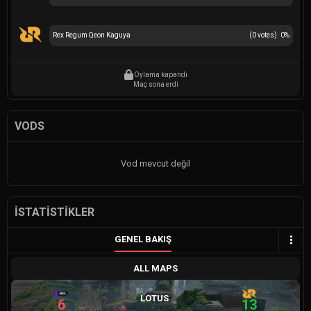
Rex Regum Qeon Kaguya
(
0
votes)
0
%
Oylama kapandı
Maç sona erdi
VODS
Vod mevcut değil
İSTATISTIKLER
GENEL BAKIŞ
ALL MAPS
LOTUS
6
13