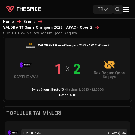
TR
Home
Events
VALORANT Game Changers 2023 - APAC - Open 2
SCYTHE NWJ vs Rex Regum Qeon Kaguya
VALORANT Game Changers 2023 - APAC - Open 2
1
2
X
Rex Regum Qeon
SCYTHE NWJ
Kaguya
Swiss Group
, Best of
3
-
Haziran 1, 2023 - 12:00ÖS
Patch
6.10
TOPLULUK TAHMINLERI
SCYTHE NWJ
(
0
votes)
0
%