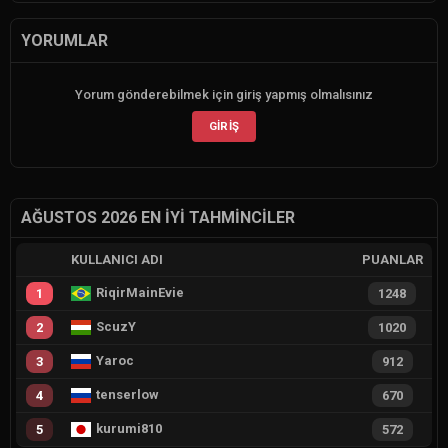
YORUMLAR
Yorum gönderebilmek için giriş yapmış olmalısınız
GIRIŞ
AĞUSTOS 2026 EN İYI TAHMINCILER
KULLANICI ADI
PUANLAR
RiqirMainEvie
1
1248
ScuzY
2
1020
Yaroc
3
912
tenserlow
4
670
kurumi810
5
572