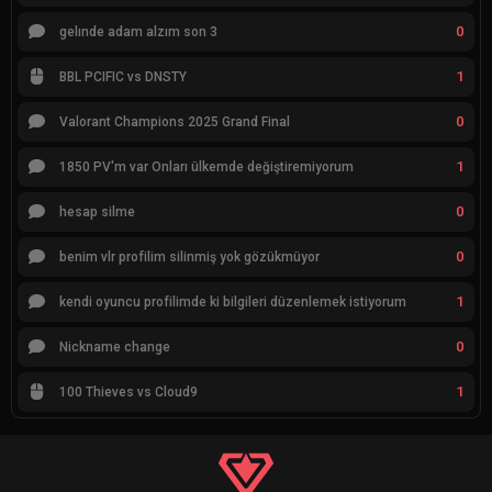
0
gelınde adam alzım son 3
1
BBL PCIFIC vs DNSTY
0
Valorant Champions 2025 Grand Final
1
1850 PV'm var Onları ülkemde değiştiremiyorum
0
hesap silme
0
benim vlr profilim silinmiş yok gözükmüyor
1
kendi oyuncu profilimde ki bilgileri düzenlemek istiyorum
0
Nickname change
1
100 Thieves vs Cloud9