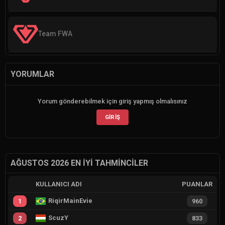
Team FWA
YORUMLAR
Yorum gönderebilmek için giriş yapmış olmalısınız
GIRIŞ
AĞUSTOS 2026 EN İYI TAHMINCILER
KULLANICI ADI
PUANLAR
RiqirMainEvie
1
960
ScuzY
2
833