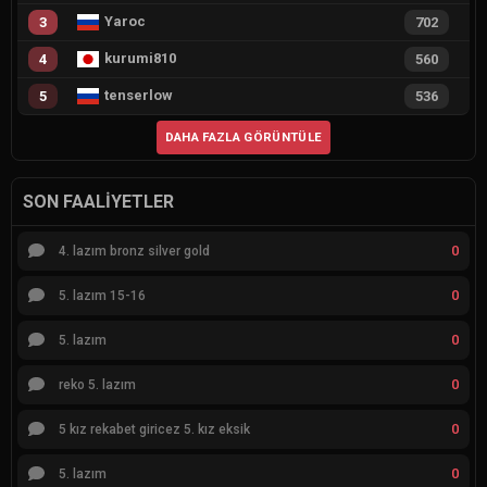
Yaroc
3
702
kurumi810
4
560
tenserlow
5
536
DAHA FAZLA GÖRÜNTÜLE
SON FAALIYETLER
0
4. lazım bronz silver gold
0
5. lazım 15-16
0
5. lazım
0
reko 5. lazım
0
5 kız rekabet giricez 5. kız eksik
0
5. lazım