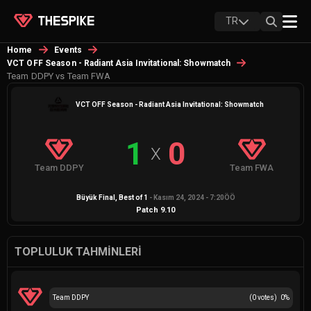
TR
Home
Events
VCT OFF Season - Radiant Asia Invitational: Showmatch
Team DDPY vs Team FWA
VCT OFF Season - Radiant Asia Invitational: Showmatch
1
0
X
Team DDPY
Team FWA
Büyük Final
, Best of
1
-
Kasım 24, 2024 - 7:20ÖÖ
Patch
9.10
TOPLULUK TAHMINLERI
Team DDPY
(
0
votes)
0
%