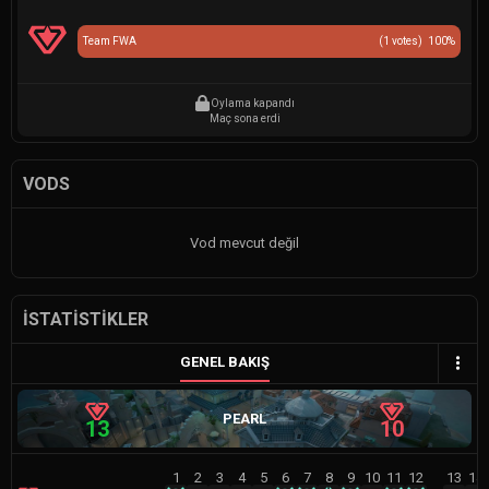
Team FWA
(
1
votes)
100
%
Oylama kapandı
Maç sona erdi
VODS
Vod mevcut değil
İSTATISTIKLER
GENEL BAKIŞ
PEARL
13
10
1
2
3
4
5
6
7
8
9
10
11
12
13
14