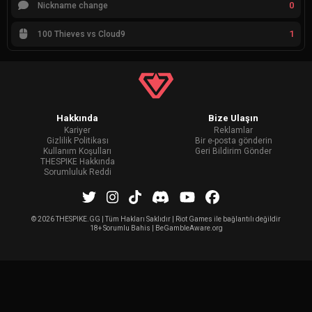
0
Nickname change
1
100 Thieves vs Cloud9
Hakkında
Bize Ulaşın
Kariyer
Reklamlar
Gizlilik Politikası
Bir e-posta gönderin
Kullanım Koşulları
Geri Bildirim Gönder
THESPIKE Hakkında
Sorumluluk Reddi
©
2026 THESPIKE.GG | Tüm Hakları Saklıdır | Riot Games ile bağlantılı değildir
18+ Sorumlu Bahis | BeGambleAware.org