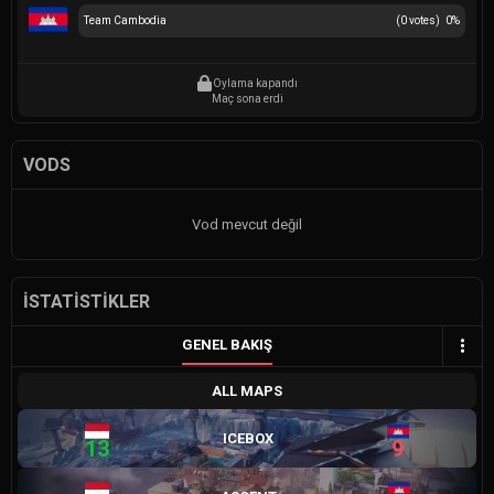
Team Cambodia
(
0
votes)
0
%
Oylama kapandı
Maç sona erdi
VODS
Vod mevcut değil
İSTATISTIKLER
GENEL BAKIŞ
ALL MAPS
ICEBOX
13
9