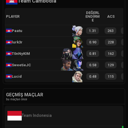
Team Cambodia
DEĞERL
PLAYER
ENDIRM
ACS
E
Paatu
1.31
263
4
lurk3r
0.90
228
2
T0nNyKIM
0.81
162
2
SweetieJC
0.58
129
1
Lucid
0.48
115
1
GEÇMIŞ MAÇLAR
bu maçtan önce
Team Indonesia