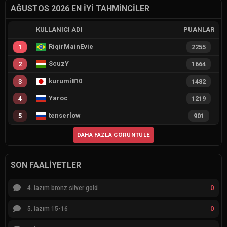
AĞUSTOS 2026 EN İYI TAHMINCILER
KULLANICI ADI
PUANLAR
RiqirMainEvie
1
2255
ScuzY
2
1664
kurumi810
3
1482
Yaroc
4
1219
tenserlow
5
901
DAHA FAZLA GÖRÜNTÜLE
SON FAALIYETLER
0
4. lazım bronz silver gold
0
5. lazım 15-16