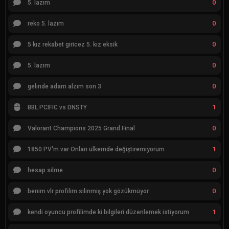
0
5. lazım
0
reko 5. lazım
0
5 kız rekabet giricez 5. kız eksik
0
5. lazım
0
gelınde adam alzım son 3
1
BBL PCIFIC vs DNSTY
0
Valorant Champions 2025 Grand Final
1
1850 PV'm var Onları ülkemde değiştiremiyorum
0
hesap silme
0
benim vlr profilim silinmiş yok gözükmüyor
1
kendi oyuncu profilimde ki bilgileri düzenlemek istiyorum