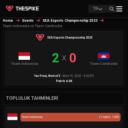
TR
Home
Events
SEA Esports Championship 2023
Team Indonesia vs Team Cambodia
SEA Esports Championship 2023
2
0
X
Team Indonesia
Team Cambodia
Yarı Final
, Best of
3
-
Mart 15, 2023 - 6:00ÖÖ
Patch
6.04
TOPLULUK TAHMINLERI
Team Indonesia
(
1
votes)
100
%