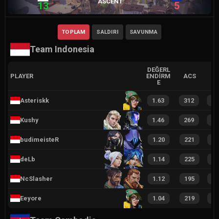
ASCENT
13
5
TOPLAM
SALDIRI
SAVUNMA
Team Indonesia
DEĞERL
PLAYER
ENDIRM
ACS
E
Asteriskk
1.63
312
2
Kushy
1.46
269
3
budimeisteR
1.20
221
3
deLb
1.14
225
3
NcSlasher
1.12
195
2
Eeyore
1.04
219
1