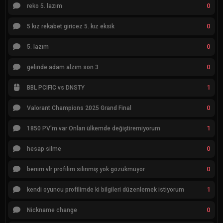
0
reko 5. lazım
0
5 kız rekabet giricez 5. kız eksik
0
5. lazım
0
gelınde adam alzım son 3
1
BBL PCIFIC vs DNSTY
0
Valorant Champions 2025 Grand Final
1
1850 PV'm var Onları ülkemde değiştiremiyorum
0
hesap silme
0
benim vlr profilim silinmiş yok gözükmüyor
1
kendi oyuncu profilimde ki bilgileri düzenlemek istiyorum
0
Nickname change