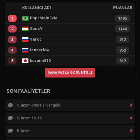
KULLANICI ADI
PUANLAR
RiqirMainEvie
1
1485
ScuzY
2
1144
Yaroc
3
912
tenserlow
4
852
kurumi810
5
812
DAHA FAZLA GÖRÜNTÜLE
SON FAALIYETLER
0
4. lazım bronz silver gold
0
5. lazım 15-16
0
5. lazım