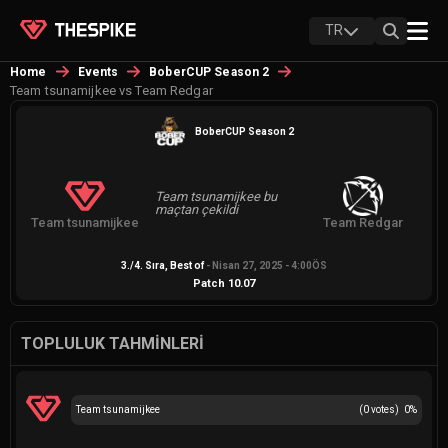
TR
Home
Events
BoberCUP Season 2
Team tsunamijkee vs Team Redgar
BoberCUP Season 2
Team tsunamijkee bu
maçtan çekildi
Team tsunamijkee
Team Redgar
3./4. Sıra
, Best of
-
Nisan 27, 2025 - 4:00ÖS
Patch
10.07
TOPLULUK TAHMINLERI
Team tsunamijkee
(
0
votes)
0
%