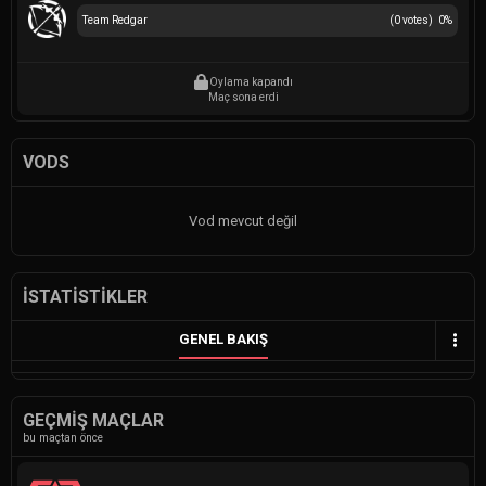
Team Redgar
(
0
votes)
0
%
Oylama kapandı
Maç sona erdi
VODS
Vod mevcut değil
İSTATISTIKLER
GENEL BAKIŞ
GEÇMIŞ MAÇLAR
bu maçtan önce