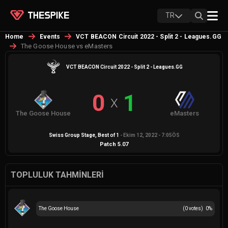
TR
Home
Events
VCT BEACON Circuit 2022 - Split 2 - Leagues.GG
The Goose House vs eMasters
VCT BEACON Circuit 2022 - Split 2 - Leagues.GG
0
1
X
The Goose House
eMasters
Swiss Group Stage
, Best of
1
-
Ekim 12, 2022 - 7:05ÖS
Patch
5.07
TOPLULUK TAHMINLERI
The Goose House
(
0
votes)
0
%