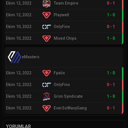
Ekim 12, 2022
Team Empire
0
-
1
Ekim 12, 2022
Playwell
1
-
0
Ekim 10, 2022
OnlyFins
0
-
1
Ekim 10, 2022
Mixed Chips
1
-
0
eMasters
Ekim 12, 2022
Fpalix
1
-
0
Ekim 12, 2022
OnlyFins
0
-
1
Ekim 10, 2022
Grim Syndicate
1
-
0
Ekim 10, 2022
EverSoWavyGang
0
-
1
YORUMLAR