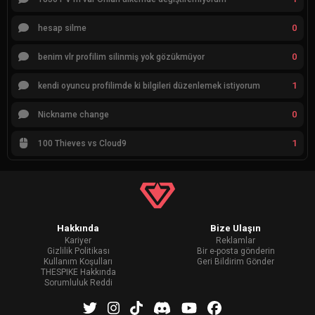
0
hesap silme
0
benim vlr profilim silinmiş yok gözükmüyor
1
kendi oyuncu profilimde ki bilgileri düzenlemek istiyorum
0
Nickname change
1
100 Thieves vs Cloud9
Hakkında
Bize Ulaşın
Kariyer
Reklamlar
Gizlilik Politikası
Bir e-posta gönderin
Kullanım Koşulları
Geri Bildirim Gönder
THESPIKE Hakkında
Sorumluluk Reddi