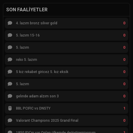
SON FAALIYETLER
0
4. lazım bronz silver gold
0
5. lazım 15-16
0
5. lazım
0
reko 5. lazım
0
5 kız rekabet giricez 5. kız eksik
0
5. lazım
0
gelınde adam alzım son 3
1
BBL PCIFIC vs DNSTY
0
Valorant Champions 2025 Grand Final
1
1850 PV'm var Onları ülkemde değiştiremiyorum