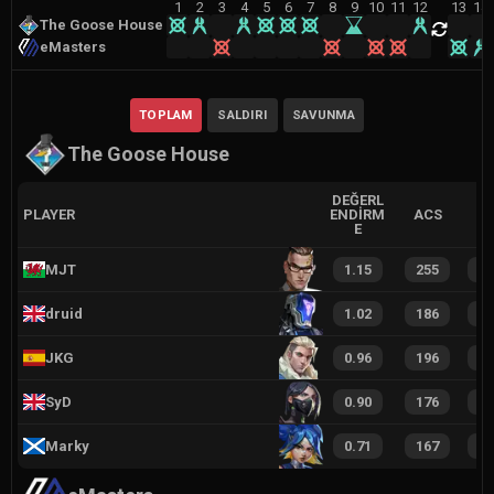
1
2
3
4
5
6
7
8
9
10
11
12
13
14
The Goose House
eMasters
TOPLAM
SALDIRI
SAVUNMA
The Goose House
DEĞERL
PLAYER
ENDIRM
ACS
E
MJT
1.15
255
2
druid
1.02
186
1
JKG
0.96
196
1
SyD
0.90
176
1
Marky
0.71
167
1