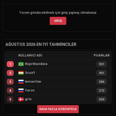
Yorum gönderebilmek için giriş yapmış olmalısınız
GIRIŞ
AĞUSTOS 2026 EN İYI TAHMINCILER
KULLANICI ADI
PUANLAR
RiqirMainEvie
1
931
ScuzY
2
901
tenserlow
3
584
Yaroc
4
572
grin
5
500
DAHA FAZLA GÖRÜNTÜLE