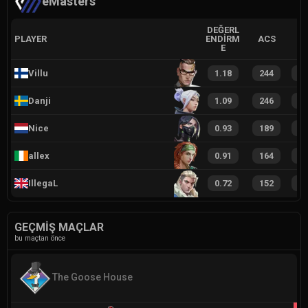
eMasters
DEĞERL
PLAYER
ENDIRM
ACS
E
Villu
1.18
244
2
Danji
1.09
246
2
Nice
0.93
189
1
allex
0.91
164
1
IllegaL
0.72
152
1
GEÇMIŞ MAÇLAR
bu maçtan önce
The Goose House