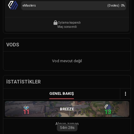
eMasters
(
0
votes)
0
%
Oylama kapandı
Maç sona erdi
VODS
Vod mevcut değil
İSTATISTIKLER
GENEL BAKIŞ
BREEZE
11
13
Alınan zaman
54m
28s