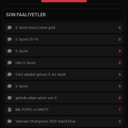
SON FAALIYETLER
0
4. lazım bronz silver gold
0
5. lazım 15-16
0
5. lazım
0
reko 5. lazım
0
5 kız rekabet giricez 5. kız eksik
0
5. lazım
0
gelınde adam alzım son 3
1
BBL PCIFIC vs DNSTY
0
Valorant Champions 2025 Grand Final