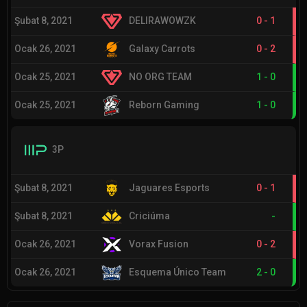
Şubat 8, 2021
DELIRAWOWZK
0
-
1
Ocak 26, 2021
Galaxy Carrots
0
-
2
Ocak 25, 2021
NO ORG TEAM
1
-
0
Ocak 25, 2021
Reborn Gaming
1
-
0
3P
Şubat 8, 2021
Jaguares Esports
0
-
1
Şubat 8, 2021
Criciúma
-
Ocak 26, 2021
Vorax Fusion
0
-
2
Ocak 26, 2021
Esquema Único Team
2
-
0