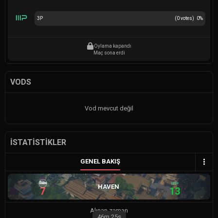
3P
(
0
votes)
0
%
Oylama kapandı
Maç sona erdi
VODS
Vod mevcut değil
İSTATISTIKLER
GENEL BAKIŞ
HAVEN
7
13
Alınan zaman
46m
25s