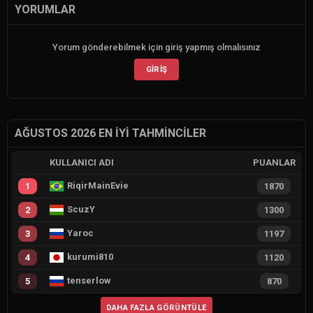
YORUMLAR
Yorum gönderebilmek için giriş yapmış olmalısınız
GIRIŞ
AĞUSTOS 2026 EN İYI TAHMINCILER
KULLANICI ADI
PUANLAR
RiqirMainEvie
1
1870
ScuzY
2
1300
Yaroc
3
1197
kurumi810
4
1120
tenserlow
5
870
DAHA FAZLA GÖRÜNTÜLE