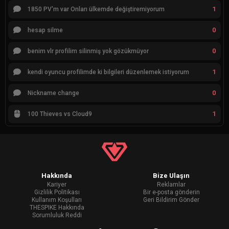
1
1850 PV'm var Onları ülkemde değiştiremiyorum
0
hesap silme
0
benim vlr profilim silinmiş yok gözükmüyor
1
kendi oyuncu profilimde ki bilgileri düzenlemek istiyorum
0
Nickname change
1
100 Thieves vs Cloud9
Hakkında
Bize Ulaşın
Kariyer
Reklamlar
Gizlilik Politikası
Bir e-posta gönderin
Kullanım Koşulları
Geri Bildirim Gönder
THESPIKE Hakkında
Sorumluluk Reddi