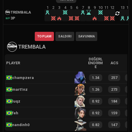
1
2
3
4
5
6
7
8
9
10
11
12
13
14
TREMBALA
3P
TOPLAM
SALDIRI
SAVUNMA
TREMBALA
DEĞERL
PLAYER
ENDIRM
ACS
E
champzera
1.34
257
1
mart1nz
1.26
273
1
luqz
0.92
184
1
feh
0.92
159
1
nandinh0
0.82
147
1