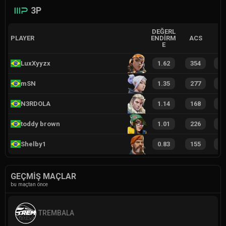
3P
DEĞERL
PLAYER
ENDIRM
ACS
E
LuxXyyzx
1.62
354
2
mSN
1.35
277
2
N3RDOLA
1.14
168
1
toddy brown
1.01
226
1
Shelby1
0.83
155
1
GEÇMIŞ MAÇLAR
bu maçtan önce
TREMBALA