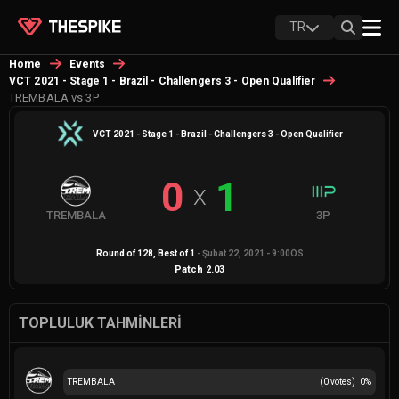
TR
Home
Events
VCT 2021 - Stage 1 - Brazil - Challengers 3 - Open Qualifier
TREMBALA vs 3P
VCT 2021 - Stage 1 - Brazil - Challengers 3 - Open Qualifier
0
1
X
TREMBALA
3P
Round of 128
, Best of
1
-
Şubat 22, 2021 - 9:00ÖS
Patch
2.03
TOPLULUK TAHMINLERI
TREMBALA
(
0
votes)
0
%