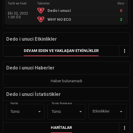
Tarih ve Saat
Takımlar
Skor
Dedo i unuci
0
Eki 22, 2022
1:00 ÖS
WHY NO ECO
2
Dedo i unuci Etkinlikler
DEVAM EDEN VE YAKLAŞAN ETKINLIKLER
Dedo i unuci Haberler
Haber bulunamadı
Dedo i unuci İstatistikler
Harita
Yama Numarası
Etkinlikler
Tümü
Tümü
HARITALAR