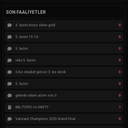
SON FAALIYETLER
0
4. lazım bronz silver gold
0
5. lazım 15-16
0
5. lazım
0
reko 5. lazım
0
5 kız rekabet giricez 5. kız eksik
0
5. lazım
0
gelınde adam alzım son 3
1
BBL PCIFIC vs DNSTY
0
Valorant Champions 2025 Grand Final