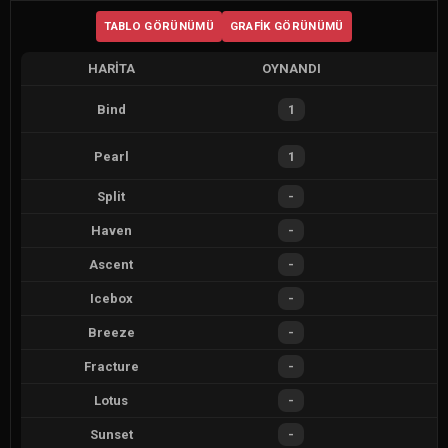
TABLO GÖRÜNÜMÜ
GRAFIK GÖRÜNÜMÜ
HARITA
OYNANDI
Bind
1
Pearl
1
Split
-
Haven
-
Ascent
-
Icebox
-
Breeze
-
Fracture
-
Lotus
-
Sunset
-