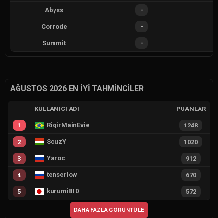
Abyss
-
Corrode
-
Summit
-
AĞUSTOS 2026 EN İYI TAHMINCILER
KULLANICI ADI
PUANLAR
RiqirMainEvie
1
1248
ScuzY
2
1020
Yaroc
3
912
tenserlow
4
670
kurumi810
5
572
DAHA FAZLA GÖRÜNTÜLE