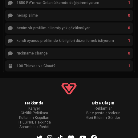
1
1850 PV'm var Onları ülkemde değiştiremiyorum
0
hesap silme
0
benim vlr profilim silinmiş yok gözükmüyor
1
kendi oyuncu profilimde ki bilgileri düzenlemek istiyorum
0
Nickname change
1
100 Thieves vs Cloud9
Hakkında
Bize Ulaşın
Kariyer
Reklamlar
Gizlilik Politikası
Bir e-posta gönderin
Kullanım Koşulları
Geri Bildirim Gönder
THESPIKE Hakkında
Sorumluluk Reddi