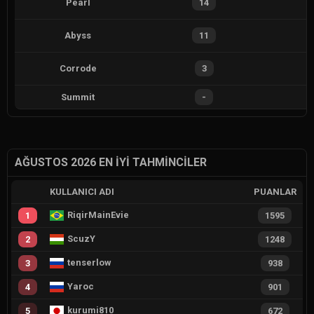
Pearl
14
Abyss
11
Corrode
3
Summit
-
AĞUSTOS 2026 EN İYI TAHMINCILER
KULLANICI ADI
PUANLAR
RiqirMainEvie
1
1595
ScuzY
2
1248
tenserlow
3
938
Yaroc
4
901
kurumi810
5
672