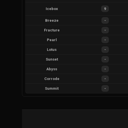
Icebox
9
Breeze
-
Fracture
-
Pearl
-
Lotus
-
Sunset
-
Abyss
-
Corrode
-
Summit
-