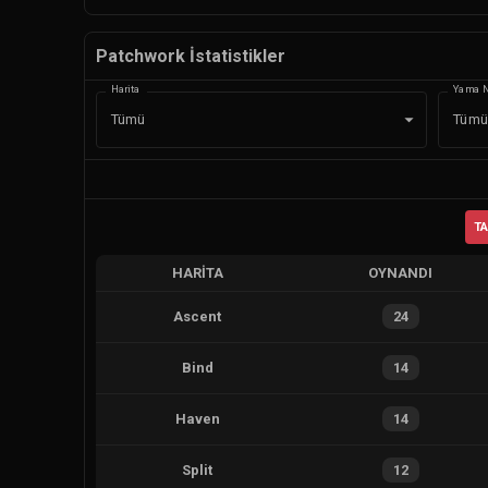
Patchwork İstatistikler
Harita
Yama 
Tümü
Tümü
T
HARITA
OYNANDI
Ascent
24
Bind
14
Haven
14
Split
12