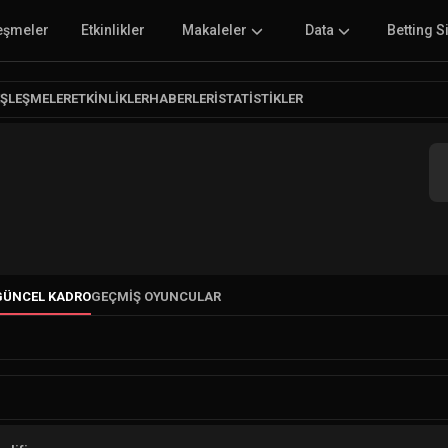
eşmeler
Etkinlikler
Makaleler
Data
Betting S
EŞLEŞMELER
ETKINLIKLER
HABERLER
İSTATISTIKLER
GÜNCEL KADRO
GEÇMIŞ OYUNCULAR