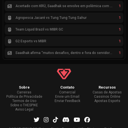
1
Acertado com KRÜ, Saadhak se envolve em polêmica com keznit
1
Agropesca Jacaré vs Tung Tung Tung Sahur
1
Team Liquid Brazil vs MIBR GC
1
G2 Esports vs MIBR
1
Saadhak afirma “muitos desafios, dentro e fora do servidor” sobre a jornada até a classificação
Sobre
Contato
Recursos
Carreiras
Comercial
Casas de Apostas
Política de Privacidade
Envie um Email
Cassinos Online
Termos de Uso
Enviar Feedback
Apostas Esports
Sobre o THESPIKE
Aviso Legal