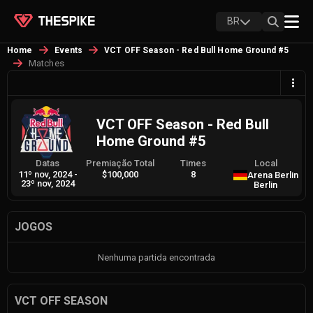
BR
Home
Events
VCT OFF Season - Red Bull Home Ground #5
Matches
VCT OFF Season - Red Bull
Home Ground #5
Datas
Premiação Total
Times
Local
11º nov, 2024
-
$100,000
8
Arena Berlin
23º nov, 2024
Berlin
JOGOS
Nenhuma partida encontrada
VCT OFF SEASON