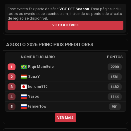
Esse evento faz parte da série
VCT OFF Season
. Essa página inclui
todos os eventos que aconteceram, incluindo os pontos de circuito
de região se disponível.
VISITAR SÉRIES
AGOSTO 2026 PRINCIPAIS PREDITORES
NOME DE USUÁRIO
PONTOS
RiqirMainEvie
1
2200
ScuzY
2
1581
kurumi810
3
1482
Yaroc
4
1144
tenserlow
5
901
VER MAIS