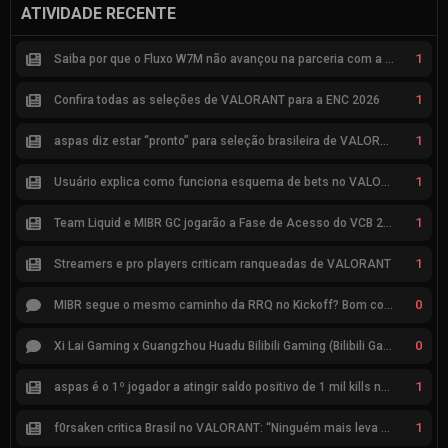
ATIVIDADE RECENTE
1
Saiba por que o Fluxo W7M não avançou na parceria com a Riot
1
Confira todas as seleções de VALORANT para a ENC 2026
1
aspas diz estar “pronto” para seleção brasileira de VALORANT
1
Usuário explica como funciona esquema de bets no VALORANT
1
Team Liquid e MIBR GC jogarão a Fase de Acesso do VCB 2026
1
Streamers e pro players criticam ranqueadas de VALORANT
0
MIBR segue o mesmo caminho da RRQ no Kickoff? Bom começo, mas risco de eliminação hoje
0
Xi Lai Gaming x Guangzhou Huadu Bilibili Gaming (Bilibili Gaming)
1
aspas é o 1º jogador a atingir saldo positivo de 1 mil kills no VCT
1
f0rsaken critica Brasil no VALORANT: “Ninguém mais leva a sério”