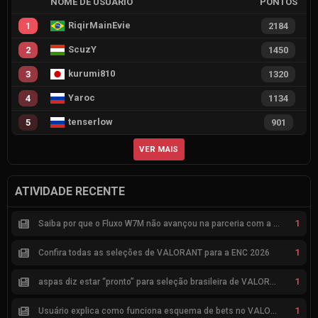
NOME DE USUÁRIO
PONTOS
RiqirMainEvie
1
2184
ScuzY
2
1450
kurumi810
3
1320
Yaroc
4
1134
tenserlow
5
901
VER MAIS
ATIVIDADE RECENTE
1
Saiba por que o Fluxo W7M não avançou na parceria com a Riot
1
Confira todas as seleções de VALORANT para a ENC 2026
1
aspas diz estar “pronto” para seleção brasileira de VALORANT
1
Usuário explica como funciona esquema de bets no VALORANT