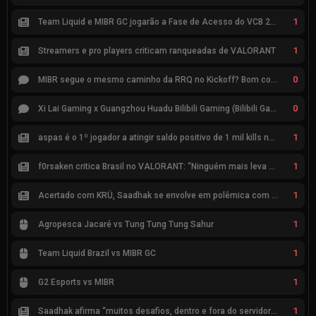
1
Team Liquid e MIBR GC jogarão a Fase de Acesso do VCB 2026
1
Streamers e pro players criticam ranqueadas de VALORANT
0
MIBR segue o mesmo caminho da RRQ no Kickoff? Bom começo, mas risco de eliminação hoje
0
Xi Lai Gaming x Guangzhou Huadu Bilibili Gaming (Bilibili Gaming)
1
aspas é o 1º jogador a atingir saldo positivo de 1 mil kills no VCT
1
f0rsaken critica Brasil no VALORANT: “Ninguém mais leva a sério”
1
Acertado com KRÜ, Saadhak se envolve em polêmica com keznit
1
Agropesca Jacaré vs Tung Tung Tung Sahur
1
Team Liquid Brazil vs MIBR GC
1
G2 Esports vs MIBR
1
Saadhak afirma “muitos desafios, dentro e fora do servidor” sobre a jornada até a classificação