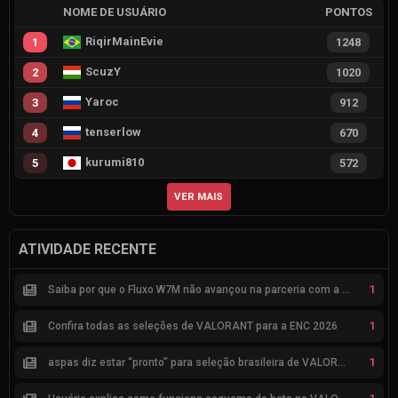
NOME DE USUÁRIO
PONTOS
RiqirMainEvie
1
1248
ScuzY
2
1020
Yaroc
3
912
tenserlow
4
670
kurumi810
5
572
VER MAIS
ATIVIDADE RECENTE
1
Saiba por que o Fluxo W7M não avançou na parceria com a Riot
1
Confira todas as seleções de VALORANT para a ENC 2026
1
aspas diz estar “pronto” para seleção brasileira de VALORANT