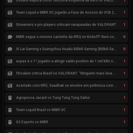
1
Usuário explica como funciona esquema de bets no VALORANT
1
Team Liquid e MIBR GC jogarão a Fase de Acesso do VCB 2026
1
Streamers e pro players criticam ranqueadas de VALORANT
0
MIBR segue o mesmo caminho da RRQ no Kickoff? Bom começo, mas risco de eliminação hoje
0
Xi Lai Gaming x Guangzhou Huadu Bilibili Gaming (Bilibili Gaming)
1
aspas é o 1º jogador a atingir saldo positivo de 1 mil kills no VCT
1
f0rsaken critica Brasil no VALORANT: “Ninguém mais leva a sério”
1
Acertado com KRÜ, Saadhak se envolve em polêmica com keznit
1
Agropesca Jacaré vs Tung Tung Tung Sahur
1
Team Liquid Brazil vs MIBR GC
1
G2 Esports vs MIBR