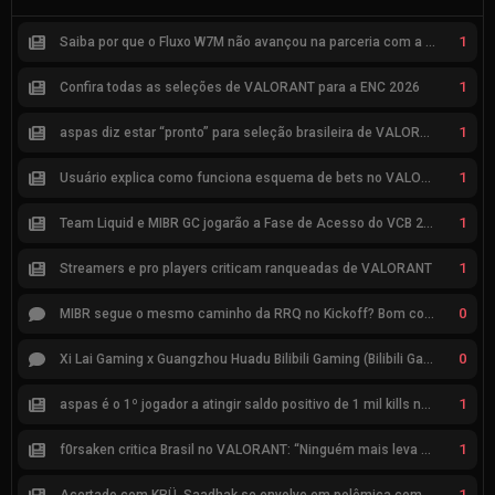
1
Saiba por que o Fluxo W7M não avançou na parceria com a Riot
1
Confira todas as seleções de VALORANT para a ENC 2026
1
aspas diz estar “pronto” para seleção brasileira de VALORANT
1
Usuário explica como funciona esquema de bets no VALORANT
1
Team Liquid e MIBR GC jogarão a Fase de Acesso do VCB 2026
1
Streamers e pro players criticam ranqueadas de VALORANT
0
MIBR segue o mesmo caminho da RRQ no Kickoff? Bom começo, mas risco de eliminação hoje
0
Xi Lai Gaming x Guangzhou Huadu Bilibili Gaming (Bilibili Gaming)
1
aspas é o 1º jogador a atingir saldo positivo de 1 mil kills no VCT
1
f0rsaken critica Brasil no VALORANT: “Ninguém mais leva a sério”
1