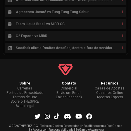
Acertado com KRÜ, Saadhak se envolve em polêmica com keznit
1
Agropesca Jacaré vs Tung Tung Tung Sahur
1
Team Liquid Brazil vs MIBR GC
1
G2 Esports vs MIBR
1
Saadhak afirma “muitos desafios, dentro e fora do servidor” sobre a jornada até a classificação
Sobre
Contato
Recursos
Carreiras
Comercial
Casas de Apostas
Política de Privacidade
Envie um Email
Cassinos Online
Termos de Uso
Enviar Feedback
Apostas Esports
Sobre o THESPIKE
Aviso Legal
©
2026 THESPIKE.GG | Todos os Direitos Reservados | Não afiliado com a Riot Games
18+ Aposte com Responsabilidade | BeGambleAware.org