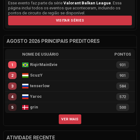
Esse evento faz parte da série
Valorant Balkan League
. Essa
página inclui todos os eventos que aconteceram, incluindo os
pontos de circuito de região se disponível.
VISITAR SÉRIES
AGOSTO 2026 PRINCIPAIS PREDITORES
NOME DE USUÁRIO
PONTOS
RiqirMainEvie
1
931
ScuzY
2
901
tenserlow
3
584
Yaroc
4
572
grin
5
500
VER MAIS
ATIVIDADE RECENTE