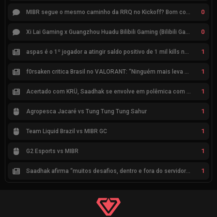
0
MIBR segue o mesmo caminho da RRQ no Kickoff? Bom começo, mas risco de eliminação hoje
0
Xi Lai Gaming x Guangzhou Huadu Bilibili Gaming (Bilibili Gaming)
1
aspas é o 1º jogador a atingir saldo positivo de 1 mil kills no VCT
1
f0rsaken critica Brasil no VALORANT: “Ninguém mais leva a sério”
1
Acertado com KRÜ, Saadhak se envolve em polêmica com keznit
1
Agropesca Jacaré vs Tung Tung Tung Sahur
1
Team Liquid Brazil vs MIBR GC
1
G2 Esports vs MIBR
1
Saadhak afirma “muitos desafios, dentro e fora do servidor” sobre a jornada até a classificação