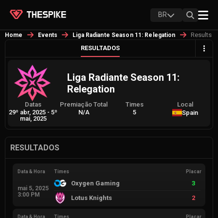
BR
Results
Home
Events
Liga Radiante Season 11: Relegation
RESULTADOS
Liga Radiante Season 11:
Relegation
Datas
Premiação Total
Times
Local
29º abr, 2025
-
5º
N/A
5
Spain
mai, 2025
RESULTADOS
Data & Hora
Times
Placar
Oxygen Gaming
3
mai 5, 2025
3:00 PM
Lotus Knights
2
Data & Hora
Times
Placar