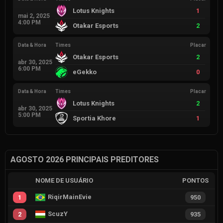
Lotus Knights
1
mai 2, 2025
4:00 PM
Otakar Esports
2
Data & Hora
Times
Placar
Otakar Esports
2
abr 30, 2025
6:00 PM
eGekko
0
Data & Hora
Times
Placar
Lotus Knights
2
abr 30, 2025
5:00 PM
Sportia Khore
1
AGOSTO 2026 PRINCIPAIS PREDITORES
NOME DE USUÁRIO
PONTOS
RiqirMainEvie
1
950
ScuzY
2
935