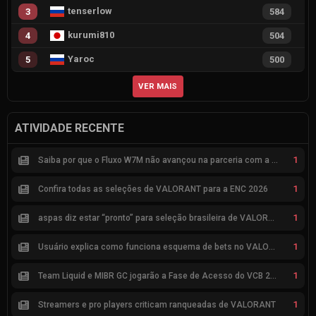
tenserlow
3
584
kurumi810
4
504
Yaroc
5
500
VER MAIS
ATIVIDADE RECENTE
1
Saiba por que o Fluxo W7M não avançou na parceria com a Riot
1
Confira todas as seleções de VALORANT para a ENC 2026
1
aspas diz estar “pronto” para seleção brasileira de VALORANT
1
Usuário explica como funciona esquema de bets no VALORANT
1
Team Liquid e MIBR GC jogarão a Fase de Acesso do VCB 2026
1
Streamers e pro players criticam ranqueadas de VALORANT