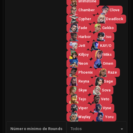
Brimstone
Chamber
Clove
Cypher
Deadlock
Fade
Gekko
Harbor
Iso
Jett
KAY/O
Killjoy
Miks
Neon
Omen
Phoenix
Raze
Reyna
Sage
Skye
Sova
Tejo
Veto
Viper
Vyse
Waylay
Yoru
Lado
Número mínimo de Rounds
Todos