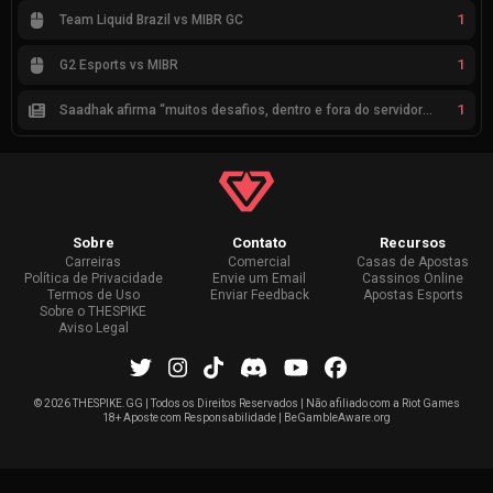
1
Team Liquid Brazil vs MIBR GC
1
G2 Esports vs MIBR
1
Saadhak afirma “muitos desafios, dentro e fora do servidor” sobre a jornada até a classificação
Sobre
Contato
Recursos
Carreiras
Comercial
Casas de Apostas
Política de Privacidade
Envie um Email
Cassinos Online
Termos de Uso
Enviar Feedback
Apostas Esports
Sobre o THESPIKE
Aviso Legal
©
2026 THESPIKE.GG | Todos os Direitos Reservados | Não afiliado com a Riot Games
18+ Aposte com Responsabilidade | BeGambleAware.org