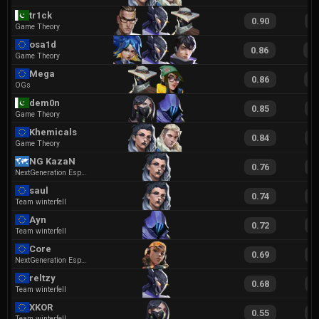
tr1ck
0.90
1
Game Theory
osa1d
0.86
1
Game Theory
Mega
0.86
1
OGs
dem0n
0.85
1
Game Theory
Khemicals
0.84
1
Game Theory
NG KazaN
0.76
1
NextGeneration Esports
saul
0.74
1
Team winterfell
Ayn
0.72
1
Team winterfell
Core
0.69
1
NextGeneration Esports
reltzy
0.68
1
Team winterfell
XKOR
0.55
1
Team winterfell