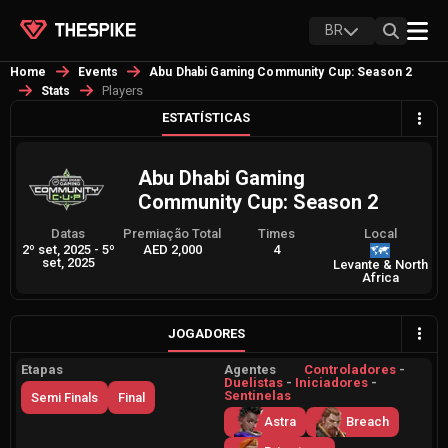
BR
Home
Events
Abu Dhabi Gaming Community Cup: Season 2
Players
Stats
ESTATÍSTICAS
Abu Dhabi Gaming
Community Cup: Season 2
Datas
Premiação Total
Times
Local
2º set, 2025
-
5º
AED 2,000
4
set, 2025
Levante & North
Africa
JOGADORES
Etapas
Agentes
Controladores
-
Duelistas
-
Iniciadores
-
Sentinelas
Semi Finals
Final
Astra
Breach