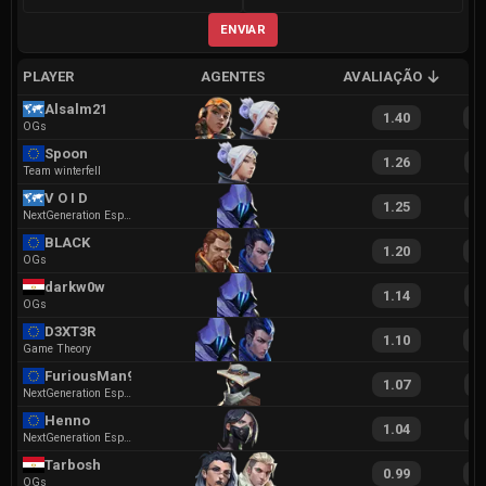
ENVIAR
PLAYER
AGENTES
AVALIAÇÃO
A
Alsalm21
1.40
2
OGs
Spoon
1.26
2
Team winterfell
V O I D
1.25
2
NextGeneration Esports
BLACK
1.20
2
OGs
darkw0w
1.14
2
OGs
D3XT3R
1.10
2
Game Theory
FuriousMan91
1.07
2
NextGeneration Esports
Henno
1.04
2
NextGeneration Esports
Tarbosh
0.99
1
OGs