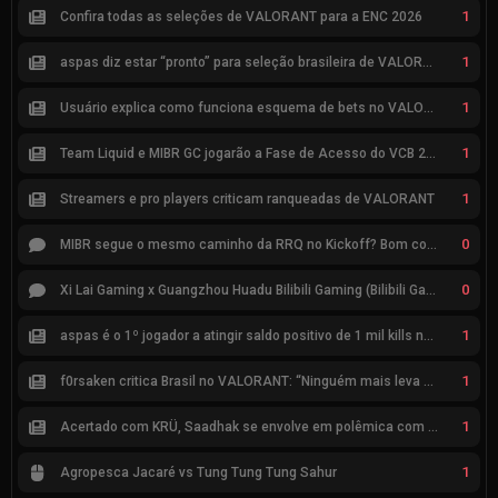
1
Confira todas as seleções de VALORANT para a ENC 2026
1
aspas diz estar “pronto” para seleção brasileira de VALORANT
1
Usuário explica como funciona esquema de bets no VALORANT
1
Team Liquid e MIBR GC jogarão a Fase de Acesso do VCB 2026
1
Streamers e pro players criticam ranqueadas de VALORANT
0
MIBR segue o mesmo caminho da RRQ no Kickoff? Bom começo, mas risco de eliminação hoje
0
Xi Lai Gaming x Guangzhou Huadu Bilibili Gaming (Bilibili Gaming)
1
aspas é o 1º jogador a atingir saldo positivo de 1 mil kills no VCT
1
f0rsaken critica Brasil no VALORANT: “Ninguém mais leva a sério”
1
Acertado com KRÜ, Saadhak se envolve em polêmica com keznit
1
Agropesca Jacaré vs Tung Tung Tung Sahur