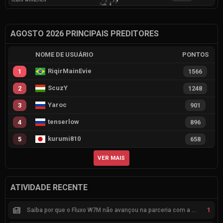
AGOSTO 2026 PRINCIPAIS PREDITORES
NOME DE USUÁRIO
PONTOS
RiqirMainEvie
1
1566
ScuzY
2
1248
Yaroc
3
901
tenserlow
4
896
kurumi810
5
658
VER MAIS
ATIVIDADE RECENTE
1
Saiba por que o Fluxo W7M não avançou na parceria com a Riot