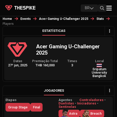
BR
Home
Events
Acer Gaming U-Challenger 2025
Stats
Players
ESTATÍSTICAS
Acer Gaming U-Challenger
2025
Datas
Premiação Total
Times
Local
27º jun, 2025
THB 160,000
3
Sripatum
University
Bangkok
JOGADORES
Etapas
Agentes
Controladores
-
Duelistas
-
Iniciadores
-
Sentinelas
Group Stage
Final
Astra
Breach