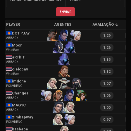
ENVIAR
PLAYER
AGENTES
AVALIAÇÃO
A
DOT PJAY
1.29
2
ABBACK
Moon
1.26
2
WhatEver
aRThiT
1.15
2
ABBACK
cielobay
1.12
1
WhatEver
imdone
1.07
2
POK9DENG
Changee
1.06
2
ABBACK
MAG1C
1.00
1
ABBACK
zimbapway
0.97
2
POK9DENG
basbabe