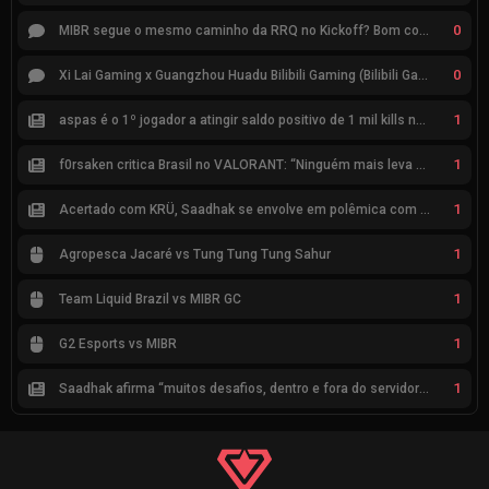
0
MIBR segue o mesmo caminho da RRQ no Kickoff? Bom começo, mas risco de eliminação hoje
0
Xi Lai Gaming x Guangzhou Huadu Bilibili Gaming (Bilibili Gaming)
1
aspas é o 1º jogador a atingir saldo positivo de 1 mil kills no VCT
1
f0rsaken critica Brasil no VALORANT: “Ninguém mais leva a sério”
1
Acertado com KRÜ, Saadhak se envolve em polêmica com keznit
1
Agropesca Jacaré vs Tung Tung Tung Sahur
1
Team Liquid Brazil vs MIBR GC
1
G2 Esports vs MIBR
1
Saadhak afirma “muitos desafios, dentro e fora do servidor” sobre a jornada até a classificação