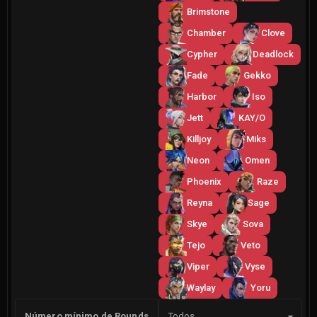
Brimstone
Chamber
Clove
Cypher
Deadlock
Fade
Gekko
Harbor
Iso
Jett
KAY/O
Killjoy
Miks
Neon
Omen
Phoenix
Raze
Reyna
Sage
Skye
Sova
Tejo
Veto
Viper
Vyse
Waylay
Yoru
Lado
Número mínimo de Rounds
Todos