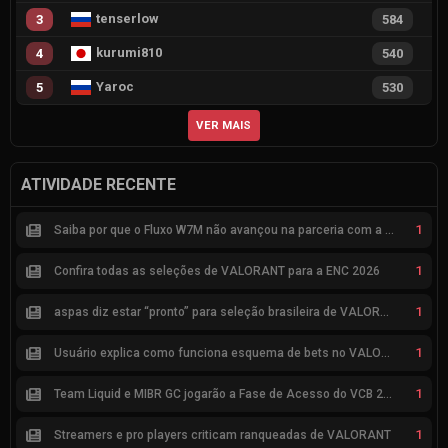
tenserlow
3
584
kurumi810
4
540
Yaroc
5
530
VER MAIS
ATIVIDADE RECENTE
1
Saiba por que o Fluxo W7M não avançou na parceria com a Riot
1
Confira todas as seleções de VALORANT para a ENC 2026
1
aspas diz estar “pronto” para seleção brasileira de VALORANT
1
Usuário explica como funciona esquema de bets no VALORANT
1
Team Liquid e MIBR GC jogarão a Fase de Acesso do VCB 2026
1
Streamers e pro players criticam ranqueadas de VALORANT