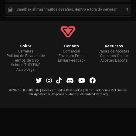
1
Saadhak afirma “muitos desafios, dentro e fora do servidor” sobre a jornada até a classificação
Sobre
Contato
Recursos
Carreiras
Comercial
Casas de Apostas
Política de Privacidade
Envie um Email
Cassinos Online
Termos de Uso
Enviar Feedback
Apostas Esports
Sobre o THESPIKE
Aviso Legal
©
2026 THESPIKE.GG | Todos os Direitos Reservados | Não afiliado com a Riot Games
18+ Aposte com Responsabilidade | BeGambleAware.org