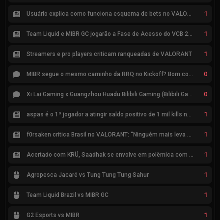
1
Usuário explica como funciona esquema de bets no VALORANT
1
Team Liquid e MIBR GC jogarão a Fase de Acesso do VCB 2026
1
Streamers e pro players criticam ranqueadas de VALORANT
0
MIBR segue o mesmo caminho da RRQ no Kickoff? Bom começo, mas risco de eliminação hoje
0
Xi Lai Gaming x Guangzhou Huadu Bilibili Gaming (Bilibili Gaming)
1
aspas é o 1º jogador a atingir saldo positivo de 1 mil kills no VCT
1
f0rsaken critica Brasil no VALORANT: “Ninguém mais leva a sério”
1
Acertado com KRÜ, Saadhak se envolve em polêmica com keznit
1
Agropesca Jacaré vs Tung Tung Tung Sahur
1
Team Liquid Brazil vs MIBR GC
1
G2 Esports vs MIBR