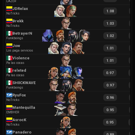
LAZER
JDRelax
1.08
2
NoTricks
Brekk
1.03
2
NoTricks
BetrayerN
1.02
1
Funkboings
Jow
1.01
1
Los paga servicios
Violence
1.01
2
Pa las cocas
releted
0.97
2
Pa las cocas
SH0CKWAVE
0.97
1
Funkboings
RyuFox
0.96
1
NoTricks
Mantequilla
0.95
1
EMBHER
AsrocK
0.95
2
NoTricks
Panadero
0.89
1