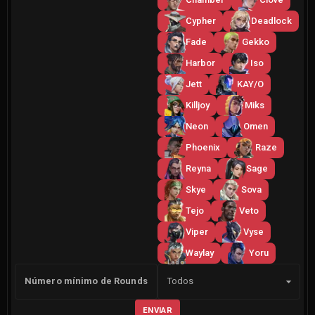
Cypher
Deadlock
Fade
Gekko
Harbor
Iso
Jett
KAY/O
Killjoy
Miks
Neon
Omen
Phoenix
Raze
Reyna
Sage
Skye
Sova
Tejo
Veto
Viper
Vyse
Waylay
Yoru
Lado
Número mínimo de Rounds
Todos
ENVIAR