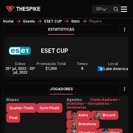
BR
Players
Home
Events
ESET CUP
Stats
ESTATÍSTICAS
ESET CUP
Datas
Premiação Total
Times
Local
25º jul, 2022
-
30º
$1,000
8
Latin America
jul, 2022
JOGADORES
Etapas
Agentes
Controladores
-
Duelistas
-
Iniciadores
-
Sentinelas
Quarter Finals
Semi Finals
Astra
Breach
Final
Brimstone
Chamber
Clove