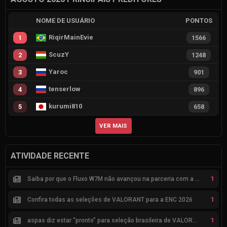
NOME DE USUÁRIO
PONTOS
RiqirMainEvie
1
1566
ScuzY
2
1248
Yaroc
3
901
tenserlow
4
896
kurumi810
5
658
VER MAIS
ATIVIDADE RECENTE
1
Saiba por que o Fluxo W7M não avançou na parceria com a Riot
1
Confira todas as seleções de VALORANT para a ENC 2026
1
aspas diz estar “pronto” para seleção brasileira de VALORANT