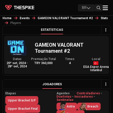
BR
Home
Events
GAMEON VALORANT Tournament #2
Stats
Players
ESTATÍSTICAS
GAMEON VALORANT
Tournament #2
Datas
Premiação Total
Times
Local
20º set, 2024
-
TRY 360,000
4
28º set, 2024
ESA Espor Arena
Istanbul
JOGADORES
Etapas
Agentes
Controladores
-
Duelistas
-
Iniciadores
-
Sentinelas
Upper Bracket S/F
Astra
Breach
Upper Bracket Final