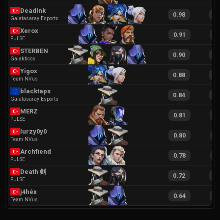
DeadInk
0.98
1
Galatasaray Esports
Xerox
0.91
1
PULSE
STERBEN
0.90
1
Galakticos
Yigox
0.88
1
Team NVus
blacktaps
0.84
1
Galatasaray Esports
MERZ
0.81
1
PULSE
lurzy0y0
0.80
1
Team NVus
Archfiend
0.78
1
PULSE
Death 剣
0.72
1
PULSE
j4héx
0.64
1
Team NVus