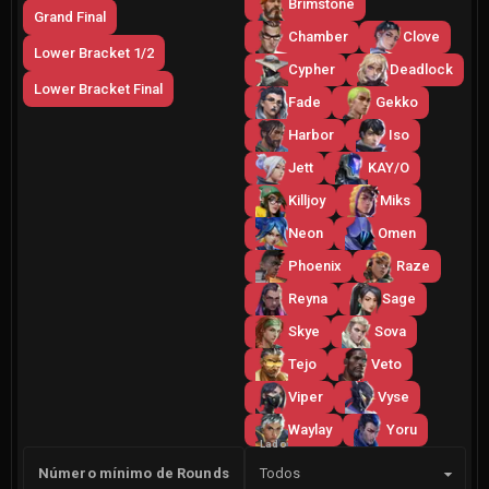
Brimstone
Grand Final
Chamber
Clove
Lower Bracket 1/2
Cypher
Deadlock
Lower Bracket Final
Fade
Gekko
Harbor
Iso
Jett
KAY/O
Killjoy
Miks
Neon
Omen
Phoenix
Raze
Reyna
Sage
Skye
Sova
Tejo
Veto
Viper
Vyse
Waylay
Yoru
Lado
Número mínimo de Rounds
Todos