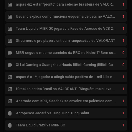
1
aspas diz estar “pronto” para seleção brasileira de VALORANT
1
Usuário explica como funciona esquema de bets no VALORANT
1
Team Liquid e MIBR GC jogarão a Fase de Acesso do VCB 2026
1
Streamers e pro players criticam ranqueadas de VALORANT
0
MIBR segue o mesmo caminho da RRQ no Kickoff? Bom começo, mas risco de eliminação hoje
0
Xi Lai Gaming x Guangzhou Huadu Bilibili Gaming (Bilibili Gaming)
1
aspas é o 1º jogador a atingir saldo positivo de 1 mil kills no VCT
1
f0rsaken critica Brasil no VALORANT: “Ninguém mais leva a sério”
1
Acertado com KRÜ, Saadhak se envolve em polêmica com keznit
1
Agropesca Jacaré vs Tung Tung Tung Sahur
1
Team Liquid Brazil vs MIBR GC