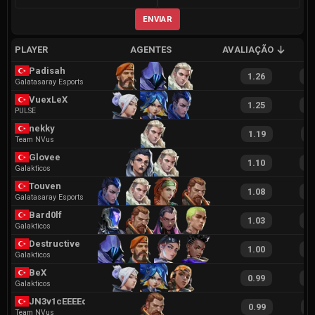
ENVIAR
PLAYER
AGENTES
AVALIAÇÃO
A
Padisah
1.26
2
Galatasaray Esports
VuexLeX
1.25
2
PULSE
nekky
1.19
2
Team NVus
Glovee
1.10
2
Galakticos
Touven
1.08
2
Galatasaray Esports
Bard0lf
1.03
1
Galakticos
Destructive
1.00
1
Galakticos
BeX
0.99
2
Galakticos
JN3v1cEEEEdf
0.99
1
Team NVus