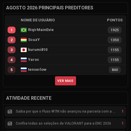
AGOSTO 2026 PRINCIPAIS PREDITORES
NOME DE USUÁRIO
PONTOS
RiqirMainEvie
1
1925
ScuzY
2
1350
kurumi810
3
1155
Yaroc
4
1155
tenserlow
5
840
VER MAIS
ATIVIDADE RECENTE
1
Saiba por que o Fluxo W7M não avançou na parceria com a Riot
1
Confira todas as seleções de VALORANT para a ENC 2026