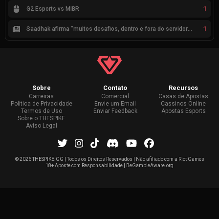
1
G2 Esports vs MIBR
1
Saadhak afirma “muitos desafios, dentro e fora do servidor” sobre a jornada até a classificação
Sobre
Contato
Recursos
Carreiras
Comercial
Casas de Apostas
Política de Privacidade
Envie um Email
Cassinos Online
Termos de Uso
Enviar Feedback
Apostas Esports
Sobre o THESPIKE
Aviso Legal
©
2026 THESPIKE.GG | Todos os Direitos Reservados | Não afiliado com a Riot Games
18+ Aposte com Responsabilidade | BeGambleAware.org