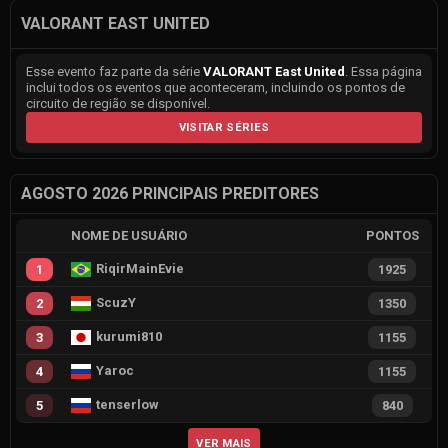
VALORANT EAST UNITED
Esse evento faz parte da série
VALORANT East United
. Essa página
inclui todos os eventos que aconteceram, incluindo os pontos de
circuito de região se disponível.
VISITAR SÉRIES
AGOSTO 2026 PRINCIPAIS PREDITORES
NOME DE USUÁRIO
PONTOS
RiqirMainEvie
1
1925
ScuzY
2
1350
kurumi810
3
1155
Yaroc
4
1155
tenserlow
5
840
VER MAIS