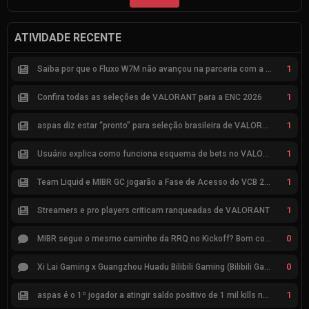
ATIVIDADE RECENTE
1
Saiba por que o Fluxo W7M não avançou na parceria com a Riot
1
Confira todas as seleções de VALORANT para a ENC 2026
1
aspas diz estar “pronto” para seleção brasileira de VALORANT
1
Usuário explica como funciona esquema de bets no VALORANT
1
Team Liquid e MIBR GC jogarão a Fase de Acesso do VCB 2026
1
Streamers e pro players criticam ranqueadas de VALORANT
0
MIBR segue o mesmo caminho da RRQ no Kickoff? Bom começo, mas risco de eliminação hoje
0
Xi Lai Gaming x Guangzhou Huadu Bilibili Gaming (Bilibili Gaming)
1
aspas é o 1º jogador a atingir saldo positivo de 1 mil kills no VCT