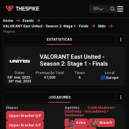
BR
Home
Events
VALORANT East United - Season 2: Stage 1 - Finals
Stats
Players
ESTATÍSTICAS
VALORANT East United -
Season 2: Stage 1 - Finals
Datas
Premiação Total
Times
Local
24º mar, 2023
-
€7,500
6
Europe
26º mar, 2023
JOGADORES
Etapas
Agentes
Controladores
-
Duelistas
-
Iniciadores
-
Sentinelas
Upper Bracket Q/F
Astra
Breach
Upper Bracket S/F