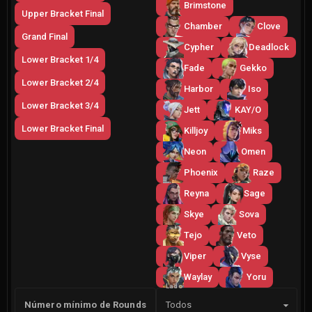
Brimstone
Upper Bracket Final
Chamber
Clove
Grand Final
Cypher
Deadlock
Lower Bracket 1/4
Fade
Gekko
Lower Bracket 2/4
Harbor
Iso
Lower Bracket 3/4
Jett
KAY/O
Lower Bracket Final
Killjoy
Miks
Neon
Omen
Phoenix
Raze
Reyna
Sage
Skye
Sova
Tejo
Veto
Viper
Vyse
Waylay
Yoru
Lado
Número mínimo de Rounds
Todos