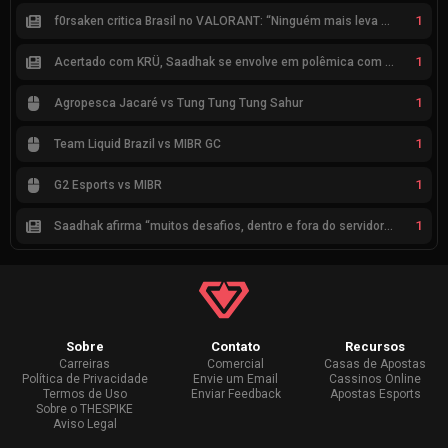
1
f0rsaken critica Brasil no VALORANT: “Ninguém mais leva a sério”
1
Acertado com KRÜ, Saadhak se envolve em polêmica com keznit
1
Agropesca Jacaré vs Tung Tung Tung Sahur
1
Team Liquid Brazil vs MIBR GC
1
G2 Esports vs MIBR
1
Saadhak afirma “muitos desafios, dentro e fora do servidor” sobre a jornada até a classificação
Sobre
Contato
Recursos
Carreiras
Comercial
Casas de Apostas
Política de Privacidade
Envie um Email
Cassinos Online
Termos de Uso
Enviar Feedback
Apostas Esports
Sobre o THESPIKE
Aviso Legal